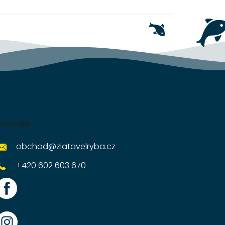
Kontakt
obchod
@
zlatavelryba.cz
+420 602 603 670