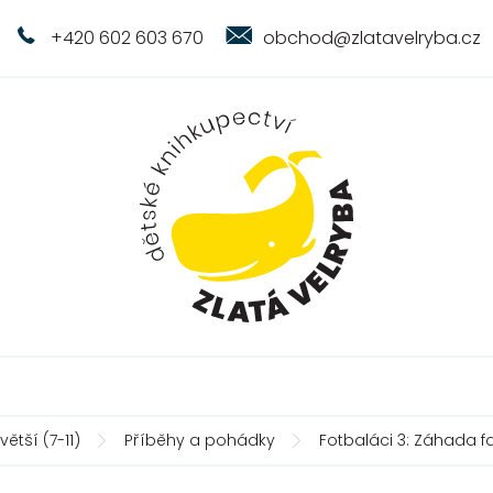
+420 602 603 670
obchod@zlatavelryba.cz
větší (7-11)
Příběhy a pohádky
Fotbaláci 3: Záhada 