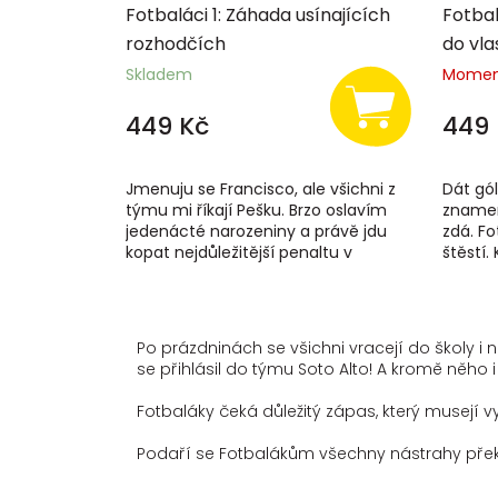
Fotbaláci 1: Záhada usínajících
Fotbal
rozhodčích
do vla
Skladem
Momen
449 Kč
449 
Jmenuju se Francisco, ale všichni z
Dát gó
týmu mi říkají Pešku. Brzo oslavím
znamen
jedenácté narozeniny a právě jdu
zdá. F
kopat nejdůležitější penaltu v
štěstí
dějinách Soto Alta. Fotbalový klub
na op
Soto...
turnaji!.
Po prázdninách se všichni vracejí do školy i 
se přihlásil do týmu Soto Alto! A kromě něho 
Fotbaláky čeká důležitý zápas, který musejí vy
Podaří se Fotbalákům všechny nástrahy př