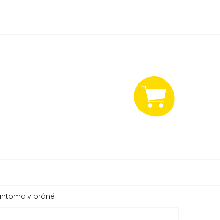
NÁKUPNÍ
KOŠÍK
fantoma v bráně