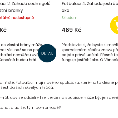
áci 2: Záhada sedmi gólů
Fotbaláci 4: Záhada jestřá
stní branky
oka
tálně nedostupné
Skladem
Kč
469 Kč
l do vlastní brány může
Představte si, že byste si mohli
at víc, než se na první pohled
zpomaleném záběru znovu pře
DETAIL
otbaláci nemůžou uvěřit svému
co jste právě udělali. Přesně ta
. Konečně budou hrát
funguje jestřábí oko. O Vánocí
ravdovém mezinárodním
Malé Seville bude poprvé v ději
..
na hřiště. Fotbaláci mají nového spolužáka, kterému to děsně p
i šest dalších skvělých hráčů.
hrát, aby se udrželi v lize. Jenže na soupisce může být jen dev
ekonat a udržet tým pohromadě?