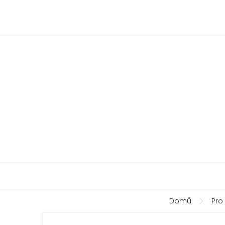
Přejít
na
obsah
Domů
Pro 