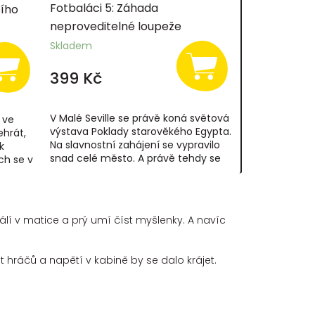
Fotbaláci 5: Záhada
bího
neproveditelné loupeže
Skladem
399 Kč
V Malé Seville se právě koná světová
 ve
výstava Poklady starověkého Egypta.
hrát,
Na slavnostní zahájení se vypravilo
k
snad celé město. A právě tehdy se
ch se v
stane něco neuvěřitelného,...
nách...
álí v matice a prý umí číst myšlenky. A navíc
ět hráčů a napětí v kabině by se dalo krájet.