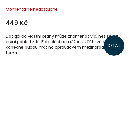
Momentálně nedostupné
449 Kč
Dát gól do vlastní brány může znamenat víc, než se na
první pohled zdá. Fotbaláci nemůžou uvěřit svému štěstí.
DETAIL
Konečně budou hrát na opravdovém mezinárodním
turnaji!...