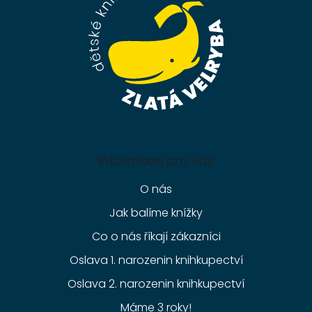
í
Informace pro vás
O nás
Jak balíme knížky
Co o nás říkají zákazníci
Oslava 1. narozenin knihkupectví
Oslava 2. narozenin knihkupectví
Máme 3 roky!