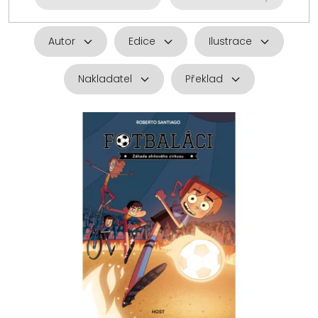
Autor
Edice
Ilustrace
Nakladatel
Překlad
V
ý
p
i
s
p
r
o
d
u
k
t
ů