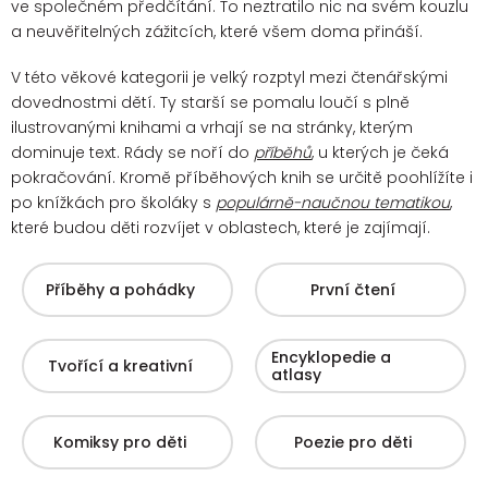
ve společném předčítání. To neztratilo nic na svém kouzlu
a neuvěřitelných zážitcích, které všem doma přináší.
V této věkové kategorii je velký rozptyl mezi čtenářskými
dovednostmi dětí. Ty starší se pomalu loučí s plně
ilustrovanými knihami a vrhají se na stránky, kterým
dominuje text. Rády se noří do
příběhů
, u kterých je čeká
pokračování.
Kromě příběhových knih se určitě poohlížíte i
po knížkách pro školáky s
populárně-naučnou tematikou
,
které budou děti rozvíjet v oblastech, které je zajímají.
Příběhy a pohádky
První čtení
Encyklopedie a
Tvořící a kreativní
atlasy
Komiksy pro děti
Poezie pro děti