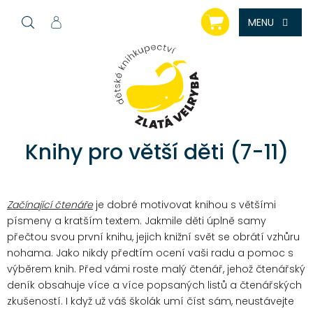
Přejít
NÁKUPNÍ
na
KOŠÍK
obsah
Knihy pro větší děti (7-11)
Začínající čtenáře
je dobré motivovat knihou s většími
písmeny a kratším textem. Jakmile děti úplně samy
přečtou svou první knihu, jejich knižní svět se obrátí vzhůru
nohama. Jako nikdy předtím ocení vaši radu a pomoc s
výběrem knih. Před vámi roste malý čtenář, jehož čtenářský
deník obsahuje více a více popsaných listů a čtenářských
zkušeností. I když už váš školák umí číst sám, neustávejte