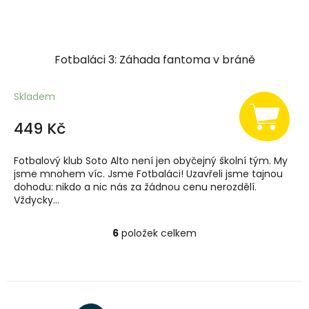
Fotbaláci 3: Záhada fantoma v bráně
Skladem
449 Kč
Fotbalový klub Soto Alto není jen obyčejný školní tým. My
jsme mnohem víc. Jsme Fotbaláci! Uzavřeli jsme tajnou
dohodu: nikdo a nic nás za žádnou cenu nerozdělí.
Vždycky...
6
položek celkem
O
v
l
á
d
a