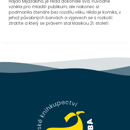
Hajao Mijazakiho, je Hilda dokonale svá. Původně
vznikla pro mladší publikum, ale nakonec si
podmanila čtenáře bez rozdílu věku. Hilda je komiks, v
jehož půvabných barvách a výjevech se s rozkoší
ztratíte a který se právem stal klasikou 21. století.
Z
á
p
a
t
í