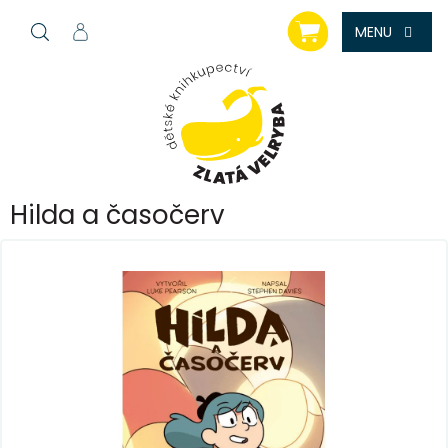
Přejít
NÁKUPNÍ
na
KOŠÍK
obsah
Hilda a časočerv