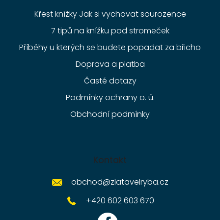
Křest knížky Jak si vychovat sourozence
7 tipů na knížku pod stromeček
Příběhy u kterých se budete popadat za břicho
Doprava a platba
Časté dotazy
Podmínky ochrany o. ú.
Obchodní podmínky
Kontakt
obchod
@
zlatavelryba.cz
+420 602 603 670