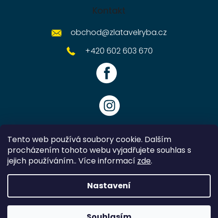
Kontakt
obchod
@
zlatavelryba.cz
+420 602 603 670
Tento web používá soubory cookie. Dalším
procházením tohoto webu vyjadřujete souhlas s
jejich používáním.. Více informací
zde
.
Vytvořil Shoptet
Nastavení
Copyright 2026
Zlatavelryba.cz
. Všechna práva vyhrazena.
Souhlasím