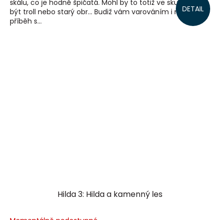
skálu, co je hodně špičatá. Mohl by to totiž ve skutečnosti
DETAIL
být troll nebo starý obr… Budiž vám varováním i nový
příběh s...
Hilda 3: Hilda a kamenný les