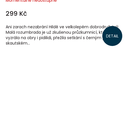
Momentálně nedostupné
299 Kč
Ani zarach nezabrání Hildě ve velkolepém dobrodružství!
Malá rozumbrada je už zkušenou průzkumnicí, která
DETAIL
vyzrála na obry i pidilidi, přežila setkání s černým psem na
skautském...