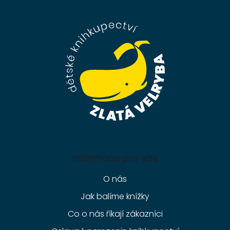
á
p
a
t
í
Informace pro vás
O nás
Jak balíme knížky
Co o nás říkají zákazníci