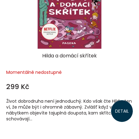
Hilda a domácí skřítek
Momentálně nedostupné
299 Kč
Život dobrodruha není jednoduchý. Kdo však čte Hildu, ten
ví, že může být i ohromně zábavný. Zvlášť když v pokoji za
DETAIL
nábytkem objevíte tajuplná doupata, kam skřítci
schovávají...