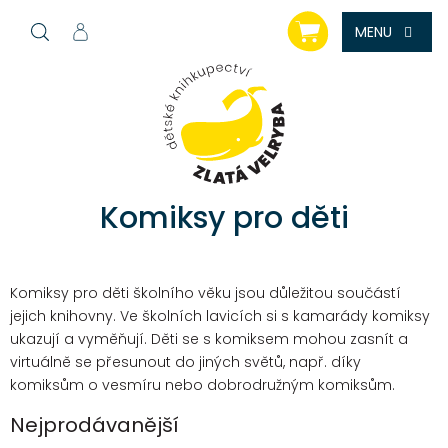
Přejít
NÁKUPNÍ
na
KOŠÍK
obsah
Komiksy pro děti
Komiksy pro děti školního věku jsou důležitou součástí
jejich knihovny. Ve školních lavicích si s kamarády komiksy
ukazují a vyměňují. Děti se s komiksem mohou zasnít a
virtuálně se přesunout do jiných světů, např. díky
komiksům o vesmíru nebo dobrodružným komiksům.
Nejprodávanější