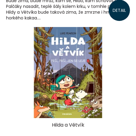
Bude zima, bude mráz, kam se, Hildo, kam schováš?
Palčáky nasadit, teplé šály kolem krku, v tomhle příběhu
DETAIL
Hildy a Větvíka bude taková zima, že zmrzne i hrnek
horkého kakaa....
Hilda a Větvík