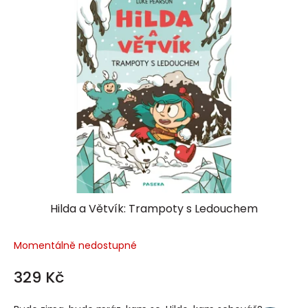
ý
p
i
s
p
r
o
d
u
k
t
ů
Hilda a Větvík: Trampoty s Ledouchem
Momentálně nedostupné
329 Kč