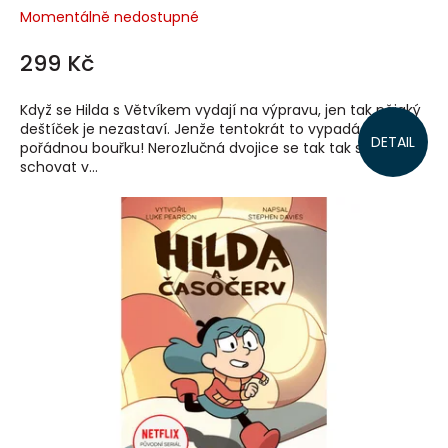
Momentálně nedostupné
299 Kč
Když se Hilda s Větvíkem vydají na výpravu, jen tak nějaký
deštíček je nezastaví. Jenže tentokrát to vypadá na
DETAIL
pořádnou bouřku! Nerozlučná dvojice se tak tak stihne
schovat v...