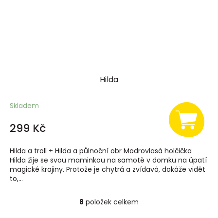
Hilda
Skladem
299 Kč
Hilda a troll + Hilda a půlnoční obr Modrovlasá holčička
Hilda žije se svou maminkou na samotě v domku na úpatí
magické krajiny. Protože je chytrá a zvídavá, dokáže vidět
to,...
8
položek celkem
O
v