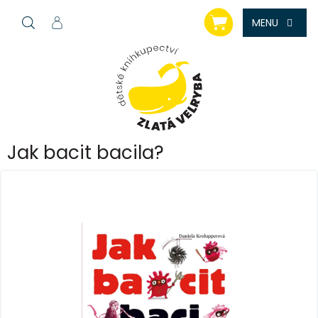
Přejít
NÁKUPNÍ
na
KOŠÍK
obsah
Jak bacit bacila?