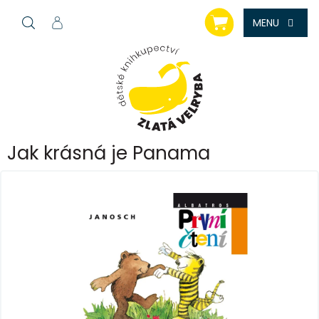
Přejít
NÁKUPNÍ
na
KOŠÍK
obsah
Jak krásná je Panama