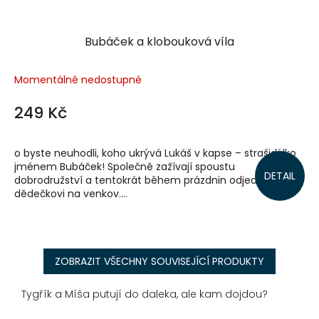
Bubáček a klobouková víla
Momentálně nedostupné
249 Kč
o byste neuhodli, koho ukrývá Lukáš v kapse – strašidýlko
jménem Bubáček! Společně zažívají spoustu
DETAIL
dobrodružství a tentokrát během prázdnin odjedou k
dědečkovi na venkov....
ZOBRAZIT VŠECHNY SOUVISEJÍCÍ PRODUKTY
Tygřík a Míša putují do daleka, ale kam dojdou?