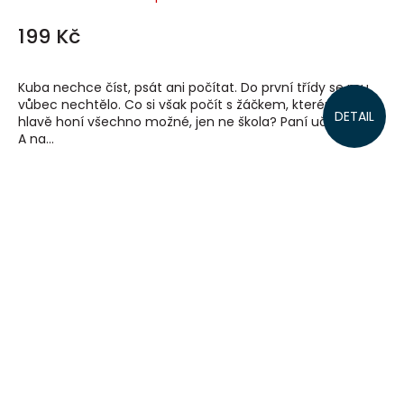
199 Kč
Kuba nechce číst, psát ani počítat. Do první třídy se mu
vůbec nechtělo. Co si však počít s žáčkem, kterému se v
DETAIL
hlavě honí všechno možné, jen ne škola? Paní učitelka z 1.
A na...