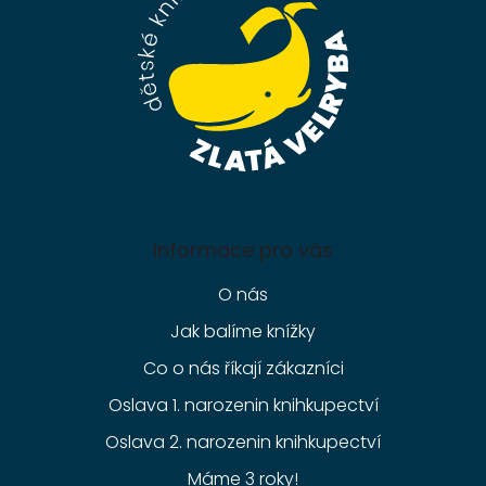
í
Informace pro vás
O nás
Jak balíme knížky
Co o nás říkají zákazníci
Oslava 1. narozenin knihkupectví
Oslava 2. narozenin knihkupectví
Máme 3 roky!