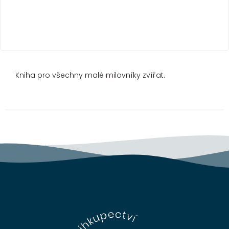
Kniha pro všechny malé milovníky zvířat.
Z
á
p
a
t