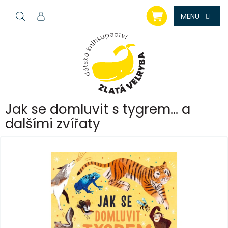
Přejít
NÁKUPNÍ
na
KOŠÍK
obsah
Jak se domluvit s tygrem… a
dalšími zvířaty