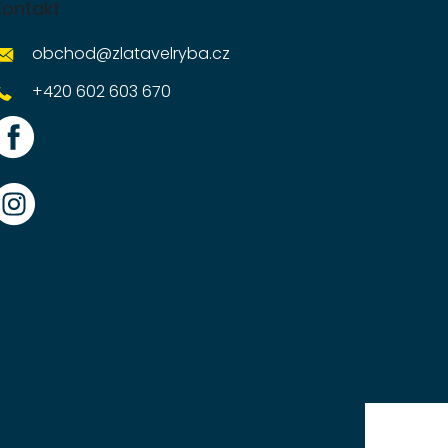
Kontakt
obchod
@
zlatavelryba.cz
+420 602 603 670