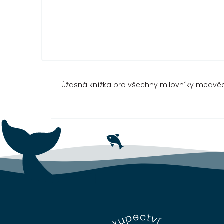
Úžasná knížka pro všechny milovníky medvěd
Z
á
p
a