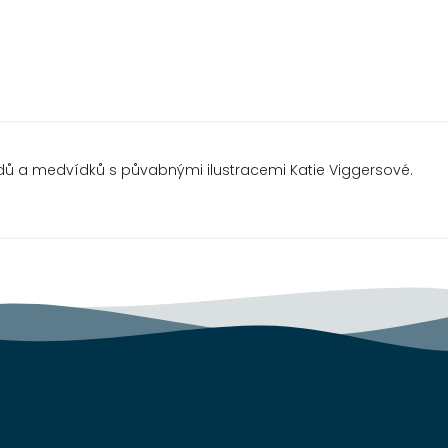
ů a medvídků s půvabnými ilustracemi Katie Viggersové.