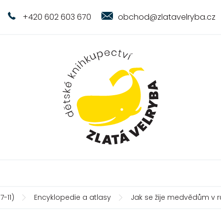
+420 602 603 670
obchod@zlatavelryba.cz
7-11)
Encyklopedie a atlasy
Jak se žije medvědům v 