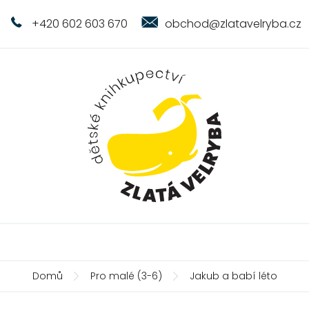
+420 602 603 670
obchod@zlatavelryba.cz
Domů
Pro malé (3-6)
Jakub a babí léto