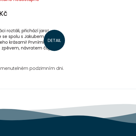
Kč
ci roztáli, přichází jaro!
 se spolu s Jakubem a Eliškou
DETAIL
eho krásami! Prvními květy,
 zpěvem, návratem čápů do
na komín... Nejkrásnější roční...
omenutelném podzimním dni.