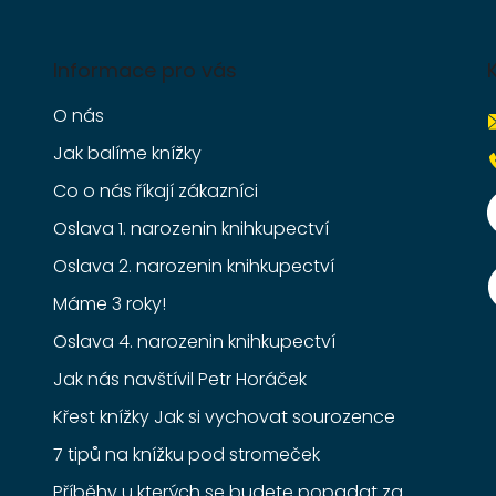
Informace pro vás
O nás
Jak balíme knížky
Co o nás říkají zákazníci
Oslava 1. narozenin knihkupectví
Oslava 2. narozenin knihkupectví
Máme 3 roky!
Oslava 4. narozenin knihkupectví
Jak nás navštívil Petr Horáček
Křest knížky Jak si vychovat sourozence
7 tipů na knížku pod stromeček
Příběhy u kterých se budete popadat za