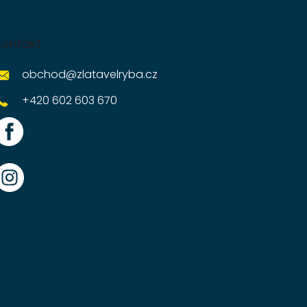
Kontakt
obchod
@
zlatavelryba.cz
+420 602 603 670