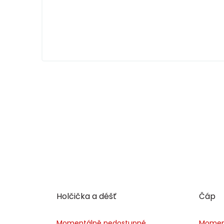
Holčička a déšť
Čáp
Momentálně nedostupné
Momen