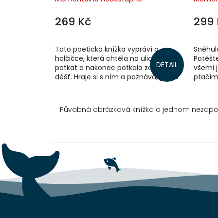
269 Kč
299 
Tato poetická knížka vypráví o
Sněhulá
holčičce, která chtěla na ulici někoho
Potěšte
DETAIL
potkat a nakonec potkala zosobněný
všemi j
déšť. Hraje si s ním a poznává, jak se
ptačím
před deštěm chrání lidé deštníky,...
hnízda 
Půvabná obrázková knížka o jednom nezap
Z