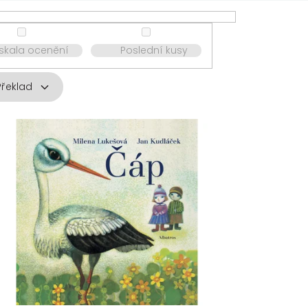
ískala ocenění
Poslední kusy
Překlad