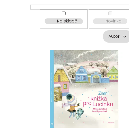
Na skladě
Novinka
Autor
V
ý
p
i
s
p
r
o
d
u
k
t
ů