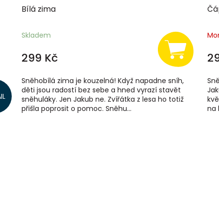
Bílá zima
Čá
Skladem
Mo
299 Kč
2
Sněhobílá zima je kouzelná! Když napadne sníh,
Sně
děti jsou radostí bez sebe a hned vyrazí stavět
Jak
IL
y u
sněhuláky. Jen Jakub ne. Zvířátka z lesa ho totiž
kvě
přišla poprosit o pomoc. Sněhu...
na 