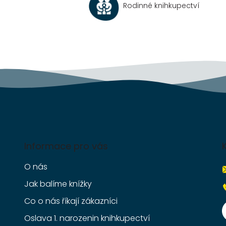
c
Rodinné knihkupectví
í
p
r
v
k
y
v
ý
p
i
s
u
Informace pro vás
O nás
Jak balíme knížky
Co o nás říkají zákazníci
Oslava 1. narozenin knihkupectví