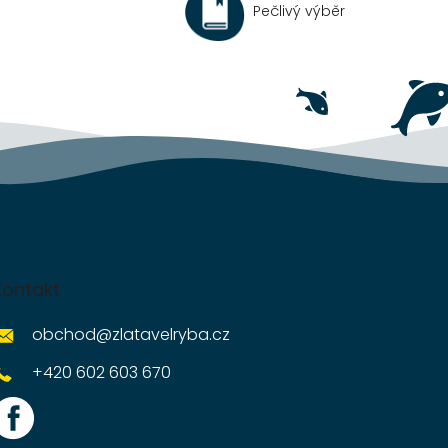
Pečlivý výběr
Kontakt
obchod
@
zlatavelryba.cz
+420 602 603 670