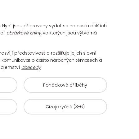
u. Nyní jsou připraveny vydat se na cestu delších
oli
obrázkové knihy
, ve kterých jsou výtvarná
rozvíjí představivost a rozšiřuje jejich slovní
i komunikovat o často náročných tématech a
 tajemství
abecedy
.
Pohádkové příběhy
Cizojazyčné (3-6)