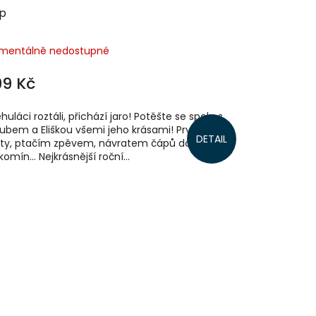
p
mentálně nedostupné
99 Kč
huláci roztáli, přichází jaro! Potěšte se spolu s
ubem a Eliškou všemi jeho krásami! Prvními
DETAIL
ty, ptačím zpěvem, návratem čápů do hnízda
komín... Nejkrásnější roční...