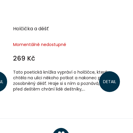
Holčička a déšť
Momentálně nedostupné
269 Kč
Tato poetická knížka vypráví o holčičce, která
vné
chtěla na ulici někoho potkat a nakonec potkala
IL
DETAIL
zosobněný déšť. Hraje si s ním a poznává, jak se
před deštěm chrání lidé deštníky,...
O
v
l
á
d
a