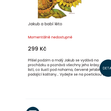
Jakub a babí léto
Momentálně nedostupné
299 Kč
Přišel podzim a malý Jakub se vydává na
procházku a poznává všechny jeho krásy: bare
DETA
listí, co šustí pod nohama, červené jeřabiny,
padající kaštany… Vydejte se na poetickou a...