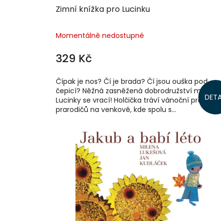
Zimní knížka pro Lucinku
Momentálně nedostupné
329 Kč
Čípak je nos? Čí je brada? Čí jsou ouška pod
čepicí? Něžná zasněžená dobrodružství malé
DETA
Lucinky se vrací! Holčička tráví vánoční prázdnin
prarodičů na venkově, kde spolu s...