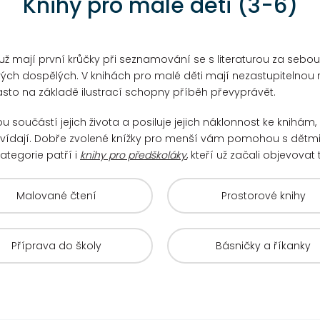
Knihy pro malé děti (3-6)
é už mají první krůčky při seznamování se s literaturou za sebo
svých dospělých.
V knihách pro malé děti mají nezastupitelnou r
asto na základě ilustrací schopny příběh převyprávět.
ou součástí jejich života a posiluje jejich náklonnost ke knihám, 
vídají.
Dobře zvolené knížky pro menší vám pomohou s dětm
ategorie patří i
knihy pro předškoláky
, kteří už začali objevovat
Malované čtení
Prostorové knihy
Příprava do školy
Básničky a říkanky