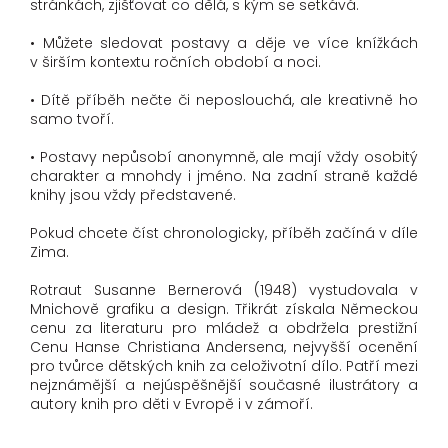
stránkách, zjišťovat co dělá, s kým se setkává.
• Můžete sledovat postavy a děje ve více knížkách
v širším kontextu ročních období a noci.
• Dítě příběh nečte či neposlouchá, ale kreativně ho
samo tvoří.
• Postavy nepůsobí anonymně, ale mají vždy osobitý
charakter a mnohdy i jméno. Na zadní straně každé
knihy jsou vždy představené.
Pokud chcete číst chronologicky, příběh začíná v díle
Zima.
Rotraut Susanne Bernerová (1948) vystudovala v
Mnichově grafiku a design. Třikrát získala Německou
cenu za literaturu pro mládež a obdržela prestižní
Cenu Hanse Christiana Andersena, nejvyšší ocenění
pro tvůrce dětských knih za celoživotní dílo. Patří mezi
nejznámější a nejúspěšnější současné ilustrátory a
autory knih pro děti v Evropě i v zámoří.