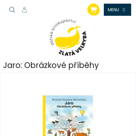
Přejít
NÁKUPNÍ
na
KOŠÍK
obsah
Jaro: Obrázkové příběhy