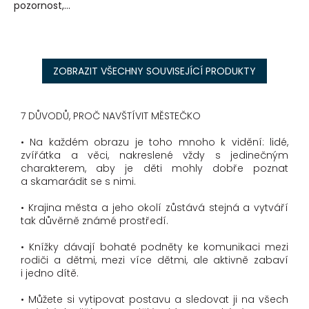
pozornost,...
ZOBRAZIT VŠECHNY SOUVISEJÍCÍ PRODUKTY
7 DŮVODŮ, PROČ NAVŠTÍVIT MĚSTEČKO
• Na každém obrazu je toho mnoho k vidění: lidé,
zvířátka a věci, nakreslené vždy s jedinečným
charakterem, aby je děti mohly dobře poznat
a skamarádit se s nimi.
• Krajina města a jeho okolí zůstává stejná a vytváří
tak důvěrně známé prostředí.
• Knížky dávají bohaté podněty ke komunikaci mezi
rodiči a dětmi, mezi více dětmi, ale aktivně zabaví
i jedno dítě.
• Můžete si vytipovat postavu a sledovat ji na všech