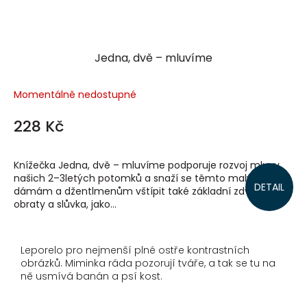
Jedna, dvě – mluvíme
Momentálně nedostupné
228 Kč
Knížečka Jedna, dvě – mluvíme podporuje rozvoj mluvy
našich 2–3letých potomků a snaží se těmto malým
DETAIL
dámám a džentlmenům vštípit také základní zdvořilostní
obraty a slůvka, jako...
Leporelo pro nejmenší plné ostře kontrastních
obrázků. Miminka ráda pozorují tváře, a tak se tu na
ně usmívá banán a psí kost.