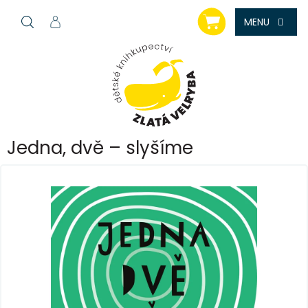
Přejít
NÁKUPNÍ
na
KOŠÍK
obsah
Jedna, dvě – slyšíme