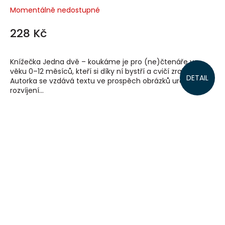
Momentálně nedostupné
228 Kč
Knížečka Jedna dvě – koukáme je pro (ne)čtenáře ve
věku 0–12 měsíců, kteří si díky ní bystří a cvičí zrak.
DETAIL
Autorka se vzdává textu ve prospěch obrázků určených k
rozvíjení...