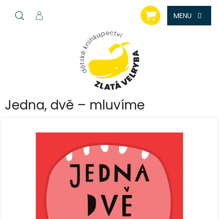
Přejít
NÁKUPNÍ
na
KOŠÍK
obsah
Jedna, dvě – mluvíme