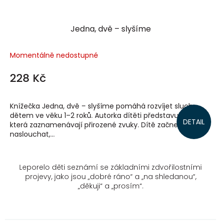
Jedna, dvě – slyšíme
Momentálně nedostupné
228 Kč
Knížečka Jedna, dvě – slyšíme pomáhá rozvíjet sluch
dětem ve věku 1–2 roků. Autorka dítěti představuje slova,
DETAIL
která zaznamenávají přirozené zvuky. Dítě začne pozorně
naslouchat,...
Leporelo děti seznámí se základními zdvořilostními
projevy, jako jsou „dobré ráno“ a „na shledanou“,
„děkuji“ a „prosím“.