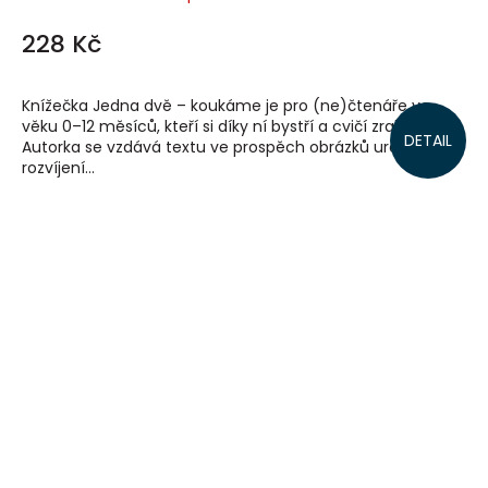
228 Kč
Knížečka Jedna dvě – koukáme je pro (ne)čtenáře ve
věku 0–12 měsíců, kteří si díky ní bystří a cvičí zrak.
DETAIL
Autorka se vzdává textu ve prospěch obrázků určených k
rozvíjení...