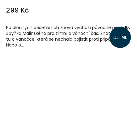
299 Kč
Po dlouhých desetiletích znovu vychází půvabné pohádky
Zbyňka Malinského pro zimní a vánoční čas. Znáte třeba
DETAIL
tu o vánočce, která se nechala pojistit proti připálení?
Nebo o...