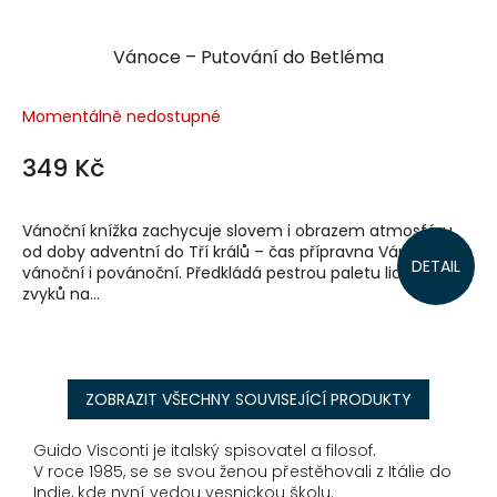
Vánoce – Putování do Betléma
Momentálně nedostupné
349 Kč
Vánoční knížka zachycuje slovem i obrazem atmosféru
od doby adventní do Tří králů – čas přípravna Vánoce, čas
DETAIL
vánoční i povánoční. Předkládá pestrou paletu lidových
zvyků na...
ZOBRAZIT VŠECHNY SOUVISEJÍCÍ PRODUKTY
Guido Visconti je italský spisovatel a filosof.
V roce 1985, se se svou ženou přestěhovali z Itálie do
Indie, kde nyní vedou vesnickou školu.