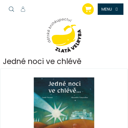
Přejít
NÁKUPNÍ
na
KOŠÍK
obsah
Jedné noci ve chlévě