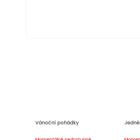
Vánoční pohádky
Jedné 
Momentálně nedostupné
Momen