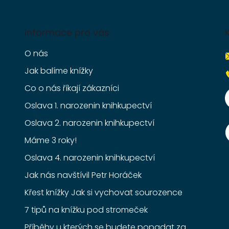
Informace pro vás
O nás
Jak balíme knížky
Co o nás říkají zákazníci
Oslava 1. narozenin knihkupectví
Oslava 2. narozenin knihkupectví
Máme 3 roky!
Oslava 4. narozenin knihkupectví
Jak nás navštívil Petr Horáček
Křest knížky Jak si vychovat sourozence
7 tipů na knížku pod stromeček
Příběhy u kterých se budete popadat za