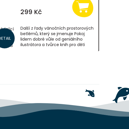
299 Kč
Další z řady vánočních prostorových
ládající
betlémů, který se jmenuje Pokoj
ch
DETAIL
lidem dobré vůle od geniálního
ilustrátora a tvůrce knih pro děti
čku na
Vojtěcha Kubašty.