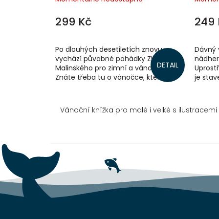
299 Kč
249 
Po dlouhých desetiletích znovu
Dávný 
vychází půvabné pohádky Zbyňka
nádher
DETAIL
Malinského pro zimní a vánoční čas.
Uprostř
Znáte třeba tu o vánočce, která se
je stav
nechala pojistit proti připálení? Nebo
na své
o...
větrné..
Vánoční knížka pro malé i velké s ilustracemi
Z