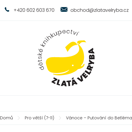
+420 602 603 670
obchod@zlatavelryba.cz
Domů
Pro větší (7-11)
Vánoce – Putování do Betlém