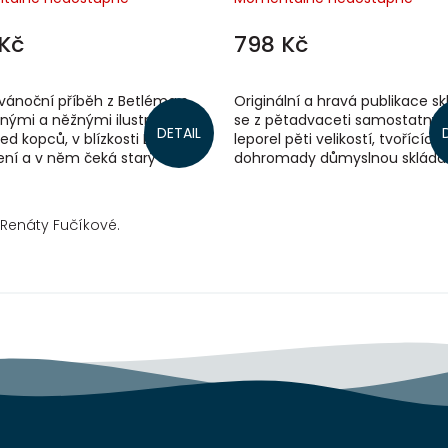
Kč
798 Kč
vánoční příběh z Betléma s
Originální a hravá publikace sk
nými a něžnými ilustracemi.
se z pětadvaceti samostatný
DETAIL
ed kopců, v blízkosti Betléma
leporel pěti velikostí, tvořících
ení a v něm čeká starý volek
dohromady důmyslnou skláda
ho pána. Jedné chladné
principu puzzle.
.
 Renáty Fučíkové.