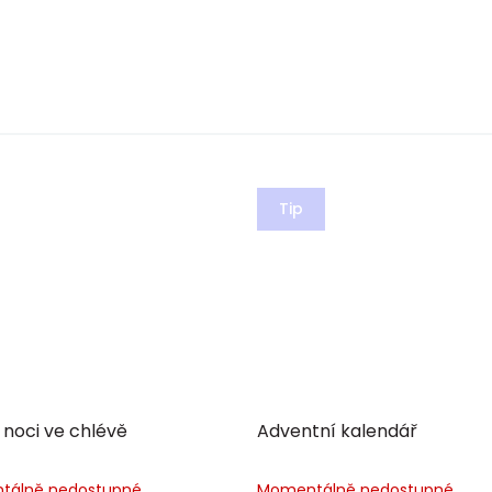
Tip
noci ve chlévě
Adventní kalendář
tálně nedostupné
Momentálně nedostupné