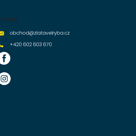
Kontakt
obchod
@
zlatavelryba.cz
+420 602 603 670