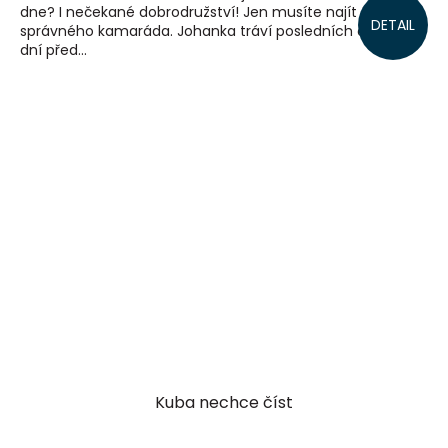
dne? I nečekané dobrodružství! Jen musíte najít toho
DETAIL
správného kamaráda. Johanka tráví posledních čtrnáct
dní před...
Kuba nechce číst