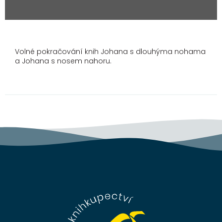
Volné pokračování knih Johana s dlouhýma nohama
a Johana s nosem nahoru.
Z
á
p
a
t
í