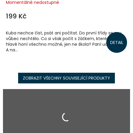
Momentálně nedostupné
199 Kč
Kuba nechce číst, psát ani počítat. Do první třídy se mu
vůbec nechtělo. Co si však počít s žáčkem, kterému se v
DETAIL
hlavě honí všechno možné, jen ne škola? Paní učitelka z 1.
A na...
ZOBRAZIT VŠECHNY SOUVISEJÍCÍ PRODUKTY