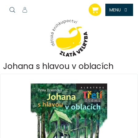
Přejít
NÁKUPNÍ
na
KOŠÍK
obsah
Johana s hlavou v oblacích