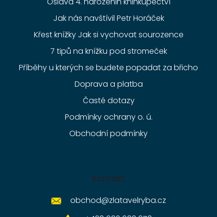
Oslava 4. narozenin knihkupectví
Jak nás navštívil Petr Horáček
Křest knížky Jak si vychovat sourozence
7 tipů na knížku pod stromeček
Příběhy u kterých se budete popadat za břicho
Doprava a platba
Časté dotazy
Podmínky ochrany o. ú.
Obchodní podmínky
Kontakt
obchod
@
zlatavelryba.cz