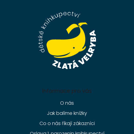
á
p
a
t
í
Informace pro vás
O nás
Jak balíme knížky
Co o nás říkají zákazníci
Oslava 1. narozenin knihkupectví