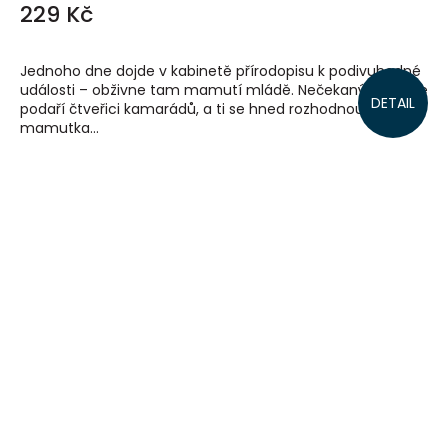
229 Kč
Jednoho dne dojde v kabinetě přírodopisu k podivuhodné
události – obživne tam mamutí mládě. Nečekaný objev se
DETAIL
podaří čtveřici kamarádů, a ti se hned rozhodnou se o
mamutka...