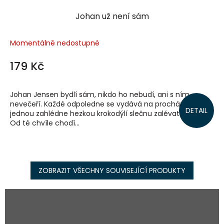
Johan už není sám
Momentálně nedostupné
179 Kč
Johan Jensen bydlí sám, nikdo ho nebudí, ani s ním
nevečeří. Každé odpoledne se vydává na procházku a
DETAIL
jednou zahlédne hezkou krokodýlí slečnu zalévat zahradu.
Od té chvíle chodí...
ZOBRAZIT VŠECHNY SOUVISEJÍCÍ PRODUKTY