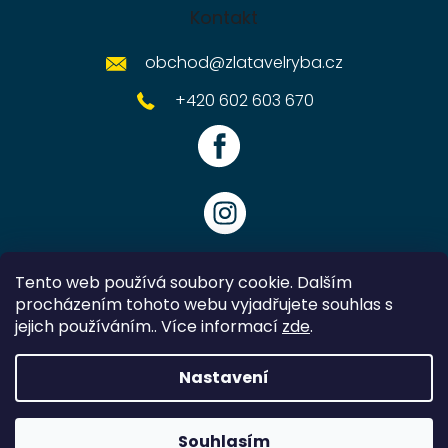
Kontakt
obchod
@
zlatavelryba.cz
+420 602 603 670
Tento web používá soubory cookie. Dalším
procházením tohoto webu vyjadřujete souhlas s
jejich používáním.. Více informací
zde
.
Vytvořil Shoptet
Nastavení
Copyright 2026
Zlatavelryba.cz
. Všechna práva vyhrazena.
Souhlasím