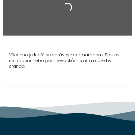
Všechno je lepší se správným kamarádem! Postavit
se trápení nebo posměvačkům s ním může být
sranda...
Z