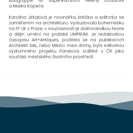
Baugruppe ist super!kurátorů Heleny Doudové
a Marka Kopeće.
Karolina Jirkalová je novinářka, kritička a editorka se
zaměřením na architekturu. Vystudovala bohemistiku
na FF UK v Praze, v současnosti je doktorandkou teorie
a dějin umění na pražské UMPRUM. Je redaktorkou
časopisu Art+Antiques, podílela se na publikacích
Architekti SIAL, nebo Město mezi domy, byla editorkou
výzkumného projektu Panelová sídliště v ČR jako
součást městského životního prostředí.
Z
á
p