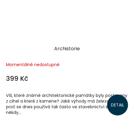
Archistorie
Momentálně nedostupné
399 Kč
Víš, které známé architektonické památky byly postaveny
z cihel a které z kamene? Jaké výhody má železobeton a
DETAIL
proč se dnes používá tak často ve stavebnictví sklo? Už jsi
někdy...