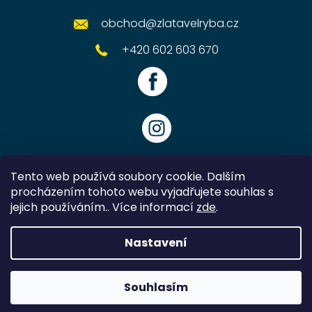
obchod
@
zlatavelryba.cz
+420 602 603 670
Tento web používá soubory cookie. Dalším
procházením tohoto webu vyjadřujete souhlas s
jejich používáním.. Více informací
zde
.
Vytvořil Shoptet
Nastavení
Copyright 2026
Zlatavelryba.cz
. Všechna práva vyhrazena.
Souhlasím