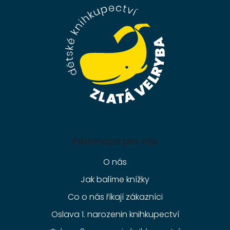
a
t
í
Informace pro vás
O nás
Jak balíme knížky
Co o nás říkají zákazníci
Oslava 1. narozenin knihkupectví