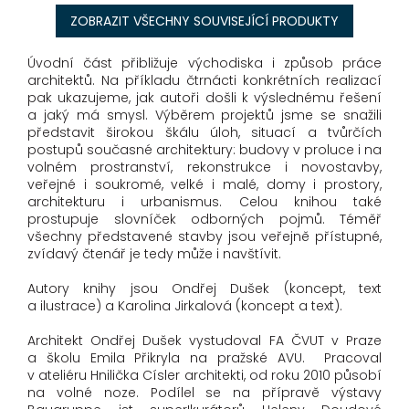
ZOBRAZIT VŠECHNY SOUVISEJÍCÍ PRODUKTY
Úvodní část přibližuje východiska i způsob práce
architektů. Na příkladu čtrnácti konkrétních realizací
pak ukazujeme, jak autoři došli k výslednému řešení
a jaký má smysl. Výběrem projektů jsme se snažili
představit širokou škálu úloh, situací a tvůrčích
postupů současné architektury: budovy v proluce i na
volném prostranství, rekonstrukce i novostavby,
veřejné i soukromé, velké i malé, domy i prostory,
architekturu i urbanismus. Celou knihou také
prostupuje slovníček odborných pojmů. Téměř
všechny představené stavby jsou veřejně přístupné,
zvídavý čtenář je tedy může i navštívit.
Autory knihy jsou Ondřej Dušek (koncept, text
a ilustrace) a Karolina Jirkalová (koncept a text).
Architekt Ondřej Dušek vystudoval FA ČVUT v Praze
a školu Emila Přikryla na pražské AVU. Pracoval
v ateliéru Hnilička Císler architekti, od roku 2010 působí
na volné noze. Podílel se na přípravě výstavy