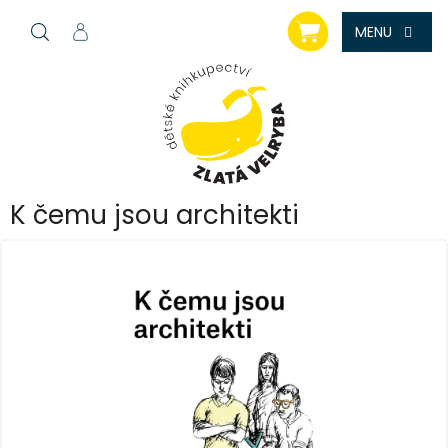
Přejít
NÁKUPNÍ
na
KOŠÍK
obsah
K čemu jsou architekti