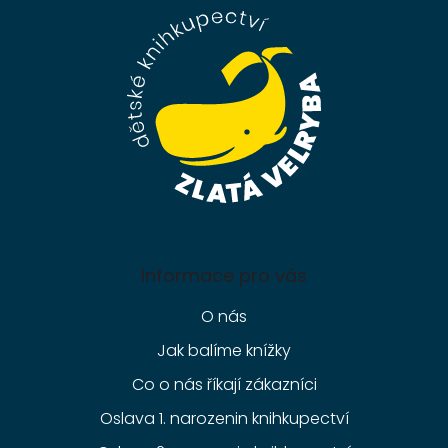
a
t
í
Informace pro vás
O nás
Jak balíme knížky
Co o nás říkají zákazníci
Oslava 1. narozenin knihkupectví