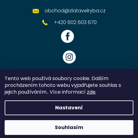
obchod
@
zlatavelryba.cz
+420 602 603 670
Tento web používá soubory cookie. Dalším
procházením tohoto webu vyjadřujete souhlas s
jejich používáním.. Více informací
zde
.
Vytvořil Shoptet
Nastavení
Copyright 2026
Zlatavelryba.cz
. Všechna práva vyhrazena.
Souhlasím