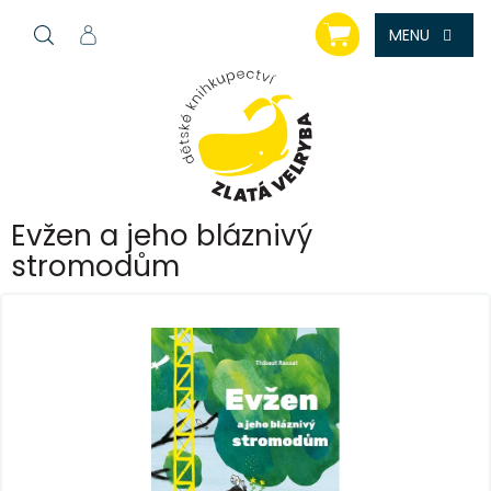
Přejít
NÁKUPNÍ
na
KOŠÍK
obsah
Evžen a jeho bláznivý
stromodům