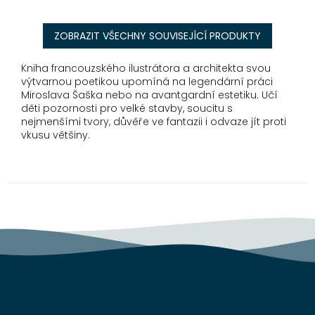
ZOBRAZIT VŠECHNY SOUVISEJÍCÍ PRODUKTY
Kniha francouzského ilustrátora a architekta svou
výtvarnou poetikou upomíná na legendární práci
Miroslava Šaška nebo na avantgardní estetiku. Učí
děti pozornosti pro velké stavby, soucitu s
nejmenšími tvory, důvěře ve fantazii i odvaze jít proti
vkusu většiny.
Z
á
p