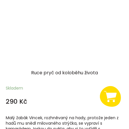
Ruce pryč od koloběhu života
Skladem
290 Kč
Malý žabák Vincek, rozhněvaný na hady, protože jeden z
hadů mu snědl milovaného strýčka, se vypraví s
kamarádem Joskou do světa, aby si to vyřídili s