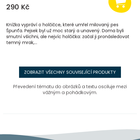
290 Kč
Knížka vypráví o holčičce, které umřel milovaný pes
Špunťa. Pejsek byl už moc starý a unavený. Doma byli
smutní všichni, ale nejvíc holčička: začal ji pronásledovat
temný mrak,...
ZOBRAZIT VŠECHNY SOUVISEJÍCÍ PRODUKTY
Převedení tématu do obrázků a textu osciluje mezi
vážným a pohádkovým.