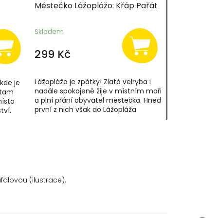
Městečko Lážoplážo: Křáp Pařát
Skladem
299 Kč
Lážoplážo je zpátky! Zlatá velryba i
kde je
nadále spokojeně žije v místním moři
 tam
a plní přání obyvatel městečka. Hned
místo
první z nich však do Lážopláža
tví.
přivede dávno ztraceného
...
obyvatele,...
falovou (ilustrace).