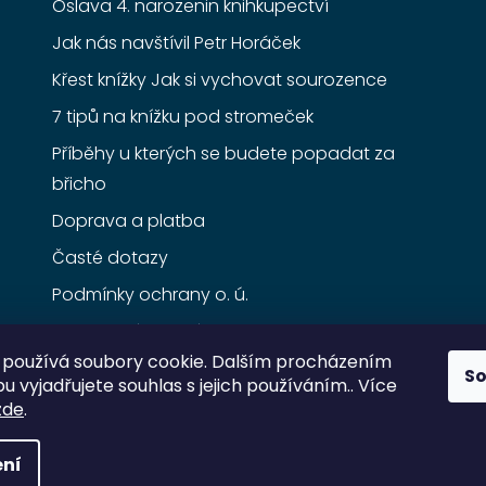
Oslava 4. narozenin knihkupectví
Jak nás navštívil Petr Horáček
Křest knížky Jak si vychovat sourozence
7 tipů na knížku pod stromeček
Příběhy u kterých se budete popadat za
břicho
Doprava a platba
Časté dotazy
Podmínky ochrany o. ú.
Obchodní podmínky
používá soubory cookie. Dalším procházením
S
 vyjadřujete souhlas s jejich používáním.. Více
zde
.
ní
razena.