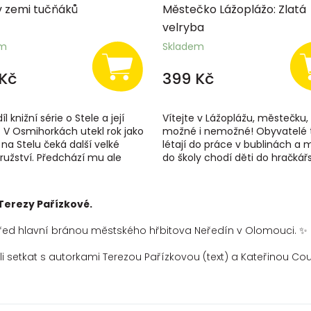
v zemi tučňáků
Městečko Lážoplážo: Zlatá
velryba
em
Skladem
Kč
399 Kč
l knižní série o Stele a její
Vítejte v Lážoplážu, městečku, 
 V Osmihorkách utekl rok jako
možné i nemožné! Obyvatelé
na Stelu čeká další velké
létají do práce v bublinách a 
ružství. Předchází mu ale
do školy chodí děti do hračkářs
ytoužené setkání -...
Pan starosta neustále přichází s
Terezy Pařízkové.
4, před hlavní bránou městského hřbitova Neředín v Olomouci.
✨
li setkat s autorkami Terezou Pařízkovou (text) a Kateřinou Cou