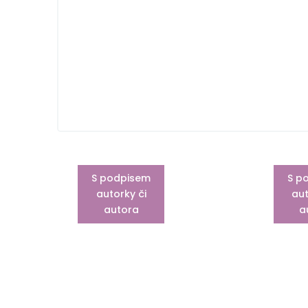
S podpisem
S p
autorky či
aut
autora
a