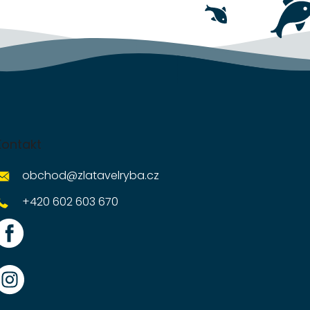
Kontakt
obchod
@
zlatavelryba.cz
+420 602 603 670