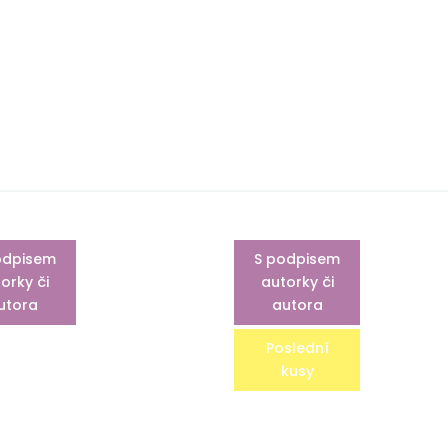
odpisem
S podpisem
orky či
autorky či
utora
autora
Poslední
kusy