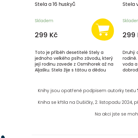
Stela a 16 huskyů
Stela 
Skladem
Sklad
299 Kč
299 
Toto je příběh desetitelé Stely a
Druhý dí
jednoho velkého psího závodu, který
rodině.
její rodinu zavede z Osmihorek až na
voda a 
Aljašku. Stela žije s tátou a dědou
dobrod
Baltazarem v horách, a i když je...
jedno v
Knihy jsou opatřené podpisem autorky textu
Kniha se křtila na Dušičky, 2. listopadu 202
Na akci jste se moh