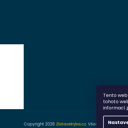
Tento web 
tohoto webu
informací
Nastave
Copyright 2026
Zlatavelryba.cz
. Všechna práva vyh