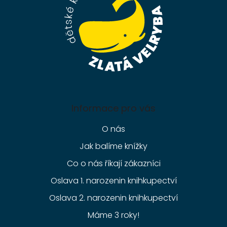
í
Informace pro vás
O nás
Jak balíme knížky
Co o nás říkají zákazníci
Oslava 1. narozenin knihkupectví
Oslava 2. narozenin knihkupectví
Máme 3 roky!