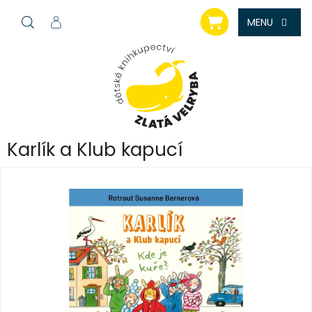
Přejít
NÁKUPNÍ
na
KOŠÍK
obsah
Karlík a Klub kapucí