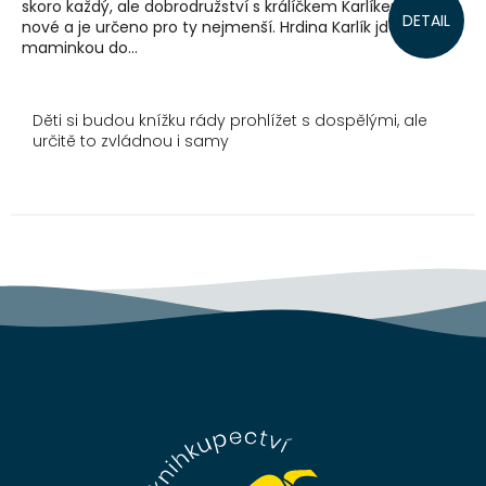
skoro každý, ale dobrodružství s králíčkem Karlíkem je
DETAIL
nové a je určeno pro ty nejmenší. Hrdina Karlík jde s
maminkou do...
Děti si budou knížku rády prohlížet s dospělými, ale
určitě to zvládnou i samy
Z
á
p
a
t