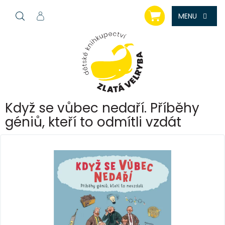
Přejít
NÁKUPNÍ
na
KOŠÍK
obsah
Když se vůbec nedaří. Příběhy
géniů, kteří to odmítli vzdát