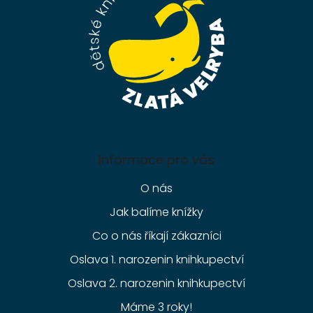
í
Informace pro vás
O nás
Jak balíme knížky
Co o nás říkají zákazníci
Oslava 1. narozenin knihkupectví
Oslava 2. narozenin knihkupectví
Máme 3 roky!