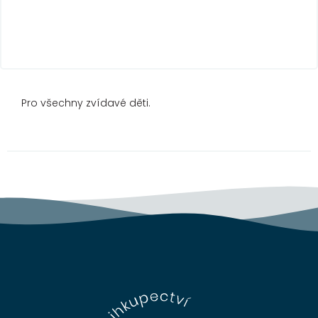
Pro všechny zvídavé děti.
Z
á
p
a
t