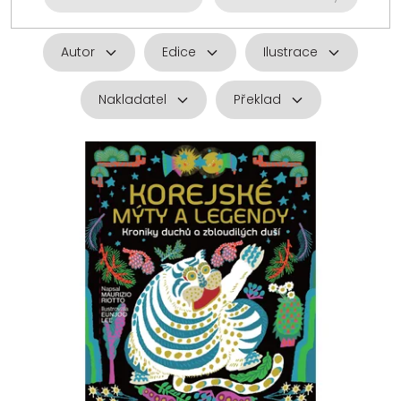
Autor
Edice
Ilustrace
Nakladatel
Překlad
V
ý
p
i
s
p
r
o
d
u
k
t
ů