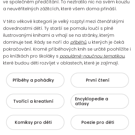
ve společném předčítání. To neztratilo nic na svém kouzlu
a neuvěřitelných zážitcích, které všem doma přináší.
V této věkové kategorii je velký rozptyl mezi čtenářskými
dovednostmi dětí. Ty starší se pomalu loučí s plně
ilustrovanými knihami a vrhají se na stránky, kterým
dominuje text. Rády se noří do
příběhů
, u kterých je čeká
pokračování.
Kromě příběhových knih se určitě poohlížíte i
po knížkách pro školáky s
populárně-naučnou tematikou
,
které budou děti rozvíjet v oblastech, které je zajímají.
Příběhy a pohádky
První čtení
Encyklopedie a
Tvořící a kreativní
atlasy
Komiksy pro děti
Poezie pro děti