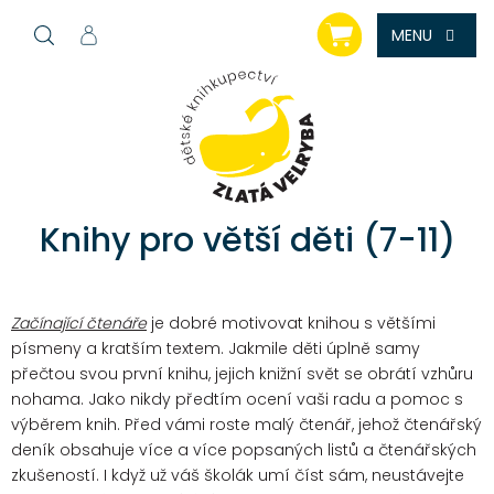
Přejít
NÁKUPNÍ
na
KOŠÍK
obsah
Knihy pro větší děti (7-11)
Začínající čtenáře
je dobré motivovat knihou s většími
písmeny a kratším textem. Jakmile děti úplně samy
přečtou svou první knihu, jejich knižní svět se obrátí vzhůru
nohama. Jako nikdy předtím ocení vaši radu a pomoc s
výběrem knih. Před vámi roste malý čtenář, jehož čtenářský
deník obsahuje více a více popsaných listů a čtenářských
zkušeností. I když už váš školák umí číst sám, neustávejte