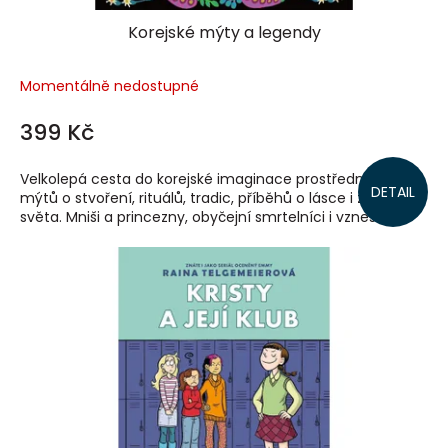
Korejské mýty a legendy
Momentálně nedostupné
399 Kč
Velkolepá cesta do korejské imaginace prostřednictvím
DETAIL
mýtů o stvoření, rituálů, tradic, příběhů o lásce i z onoho
světa. Mniši a princezny, obyčejní smrtelníci i vznešení...