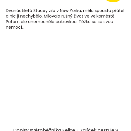
Dvanáctiletá Stacey žila v New Yorku, měla spoustu přátel
a nic jí nechybělo. Milovala rušný život ve velkoměstě.
Potom ale onemocněla cukrovkou. Těžko se se svou
nemocí...
Dopisy světoběžníka Felixe - Zajíček cestuje v