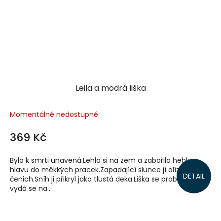
Leila a modrá liška
Momentálně nedostupné
369 Kč
Byla k smrti unavená.Lehla si na zem a zabořila hebkou
hlavu do měkkých pracek.Zapadající slunce jí olízlo
DETAIL
čenich.Sníh ji přikryl jako tlustá deka.Liška se probudí a
vydá se na...