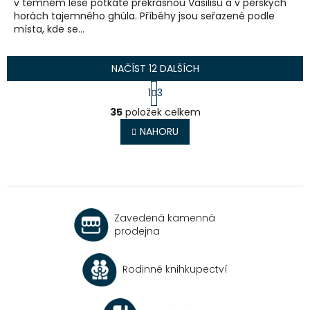
v temném lese potkáte překrásnou Vasilisu a v perských
horách tajemného ghúla. Příběhy jsou seřazené podle
místa, kde se...
NAČÍST 12 DALŠÍCH
S
1
3
t
O
r
35
položek celkem
v
á
l
NAHORU
n
á
k
o
d
v
a
á
c
n
í
í
p
Zavedená kamenná
r
prodejna
v
k
y
Rodinné knihkupectví
v
ý
p