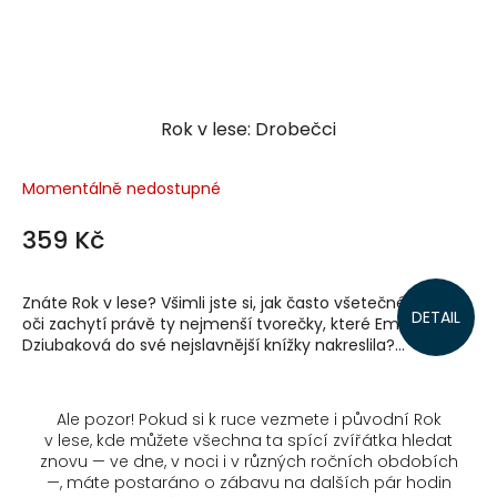
Rok v lese: Drobečci
Momentálně nedostupné
359 Kč
Znáte Rok v lese? Všimli jste si, jak často všetečné dětské
DETAIL
oči zachytí právě ty nejmenší tvorečky, které Emilia
Dziubaková do své nejslavnější knížky nakreslila?...
Ale pozor! Pokud si k ruce vezmete i původní
Rok
v lese
, kde můžete všechna ta spící zvířátka hledat
znovu — ve dne, v noci i v různých ročních obdobích
—, máte postaráno o zábavu na dalších pár hodin