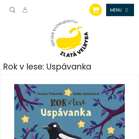
Přejít
NÁKUPNÍ
na
KOŠÍK
obsah
Rok v lese: Uspávanka