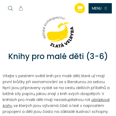
Přejít
NÁKUPNÍ
na
KOŠÍK
obsah
Knihy pro malé děti (3-6)
Vítejte v pestrém světě knih pro malé děti, které už mají
první krůčky při seznamování se s literaturou za sebou.
Nyní jsou připraveny vydat se na cestu delších příběhů a
běžné síly papíru, jakou znají z knih svých dospělých.
V
knihách pro malé děti mají nezastupitelnou roli
obrázkové
knihy
, ve kterých jsou výtvarná část a text v naprostém
propojení a děti jsou často na základě ilustrací schopny