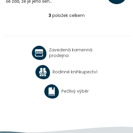
se zdá, že je jeho sen...
3
položek celkem
O
v
l
á
d
a
Zavedená kamenná
c
prodejna
í
p
r
Rodinné knihkupectví
v
k
y
v
Pečlivý výběr
ý
p
i
s
u