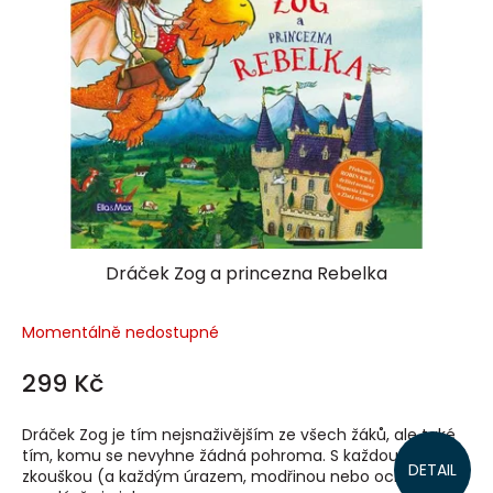
Dráček Zog a princezna Rebelka
Momentálně nedostupné
299 Kč
Dráček Zog je tím nejsnaživějším ze všech žáků, ale také
tím, komu se nevyhne žádná pohroma. S každou
DETAIL
zkouškou (a každým úrazem, modřinou nebo ochořením)