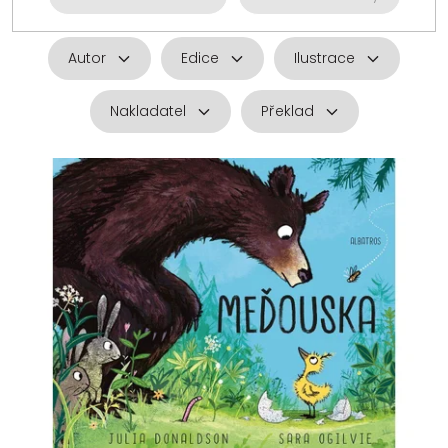
Autor
Edice
Ilustrace
Nakladatel
Překlad
V
ý
p
i
s
p
r
o
d
u
k
t
ů