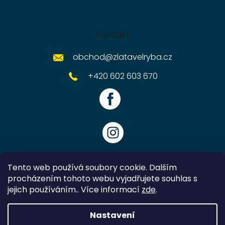
Kontakt
obchod
@
zlatavelryba.cz
+420 602 603 670
Tento web používá soubory cookie. Dalším
procházením tohoto webu vyjadřujete souhlas s
jejich používáním.. Více informací
zde
.
Vytvořil Shoptet
Nastavení