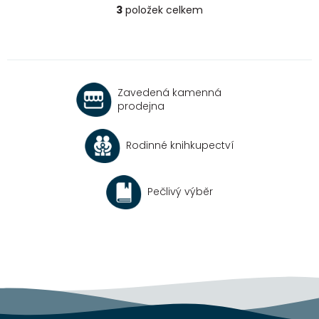
3
položek celkem
O
v
l
á
d
a
Zavedená kamenná
c
prodejna
í
p
r
Rodinné knihkupectví
v
k
y
v
Pečlivý výběr
ý
p
i
s
u