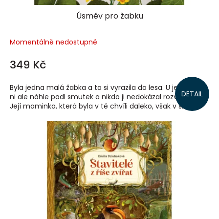
Úsměv pro žabku
Momentálně nedostupné
349 Kč
Byla jedna malá žabka a ta si vyrazila do lesa. U jezírka na
DETAIL
ni ale náhle padl smutek a nikdo ji nedokázal rozveselit.
Její maminka, která byla v té chvíli daleko, však v srdci...