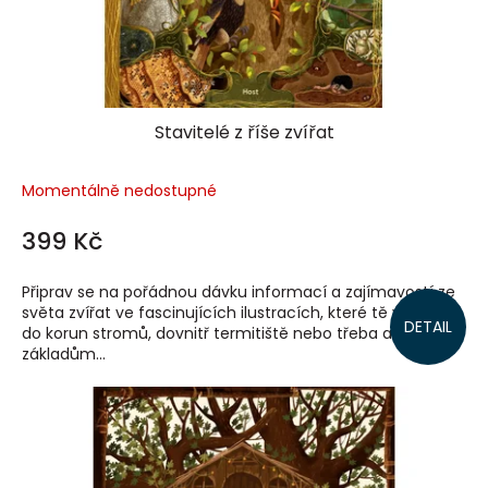
Stavitelé z říše zvířat
Momentálně nedostupné
399 Kč
Připrav se na pořádnou dávku informací a zajímavostí ze
světa zvířat ve fascinujících ilustracích, které tě vtáhnou
DETAIL
do korun stromů, dovnitř termitiště nebo třeba až k
základům...