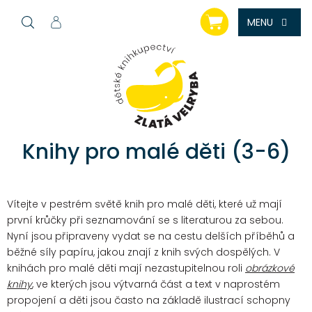
Přejít
NÁKUPNÍ
na
KOŠÍK
obsah
Knihy pro malé děti (3-6)
Vítejte v pestrém světě knih pro malé děti, které už mají
první krůčky při seznamování se s literaturou za sebou.
Nyní jsou připraveny vydat se na cestu delších příběhů a
běžné síly papíru, jakou znají z knih svých dospělých.
V
knihách pro malé děti mají nezastupitelnou roli
obrázkové
knihy
, ve kterých jsou výtvarná část a text v naprostém
propojení a děti jsou často na základě ilustrací schopny