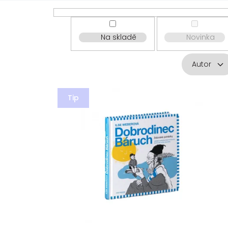
Na skladě
Novinka
Autor
V
ý
Tip
p
i
s
p
r
o
d
u
k
t
ů