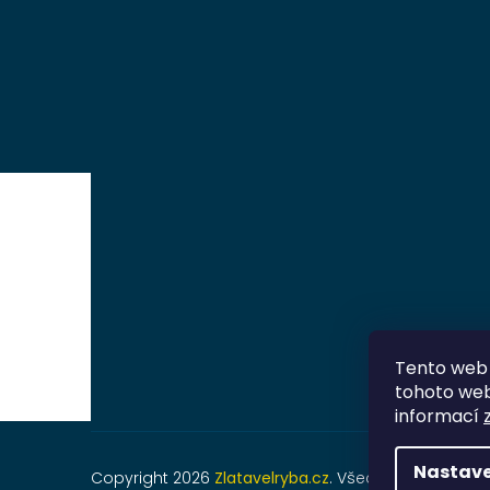
Tento web 
tohoto webu
informací
Nastave
Copyright 2026
Zlatavelryba.cz
. Všechna práva vyh