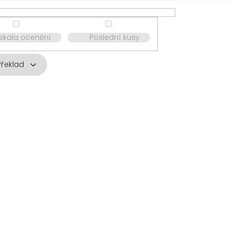
ískala ocenění
Poslední kusy
Překlad