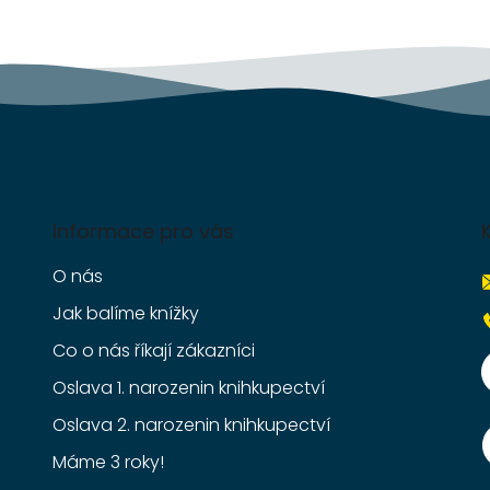
v
k
y
v
ý
p
i
s
u
Informace pro vás
O nás
Jak balíme knížky
Co o nás říkají zákazníci
Oslava 1. narozenin knihkupectví
Oslava 2. narozenin knihkupectví
Máme 3 roky!