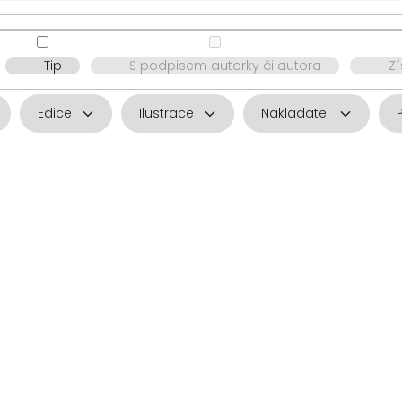
Tip
S podpisem autorky či autora
Z
Edice
Ilustrace
Nakladatel