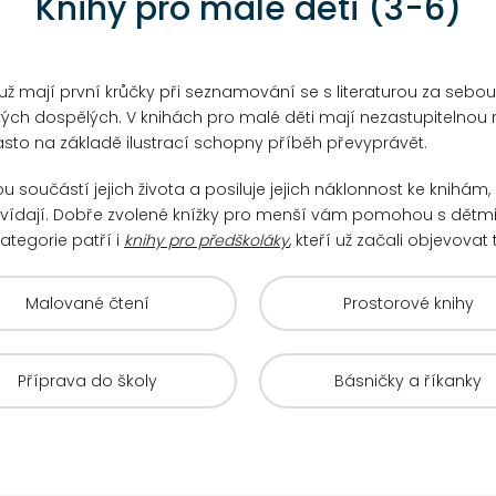
Knihy pro malé děti (3-6)
é už mají první krůčky při seznamování se s literaturou za sebo
svých dospělých.
V knihách pro malé děti mají nezastupitelnou r
asto na základě ilustrací schopny příběh převyprávět.
ou součástí jejich života a posiluje jejich náklonnost ke knihám, 
vídají.
Dobře zvolené knížky pro menší vám pomohou s dětm
ategorie patří i
knihy pro předškoláky
, kteří už začali objevovat
Malované čtení
Prostorové knihy
Příprava do školy
Básničky a říkanky