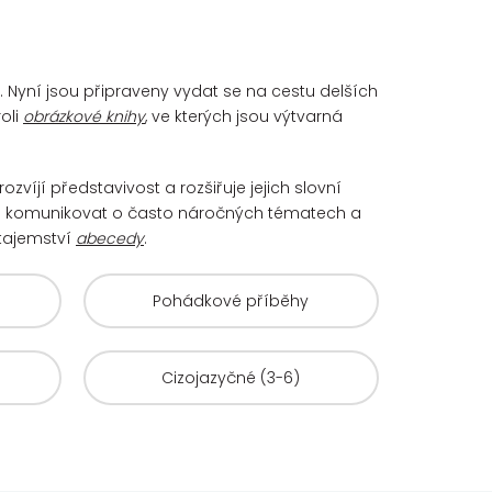
u. Nyní jsou připraveny vydat se na cestu delších
oli
obrázkové knihy
, ve kterých jsou výtvarná
rozvíjí představivost a rozšiřuje jejich slovní
i komunikovat o často náročných tématech a
 tajemství
abecedy
.
Pohádkové příběhy
Cizojazyčné (3-6)