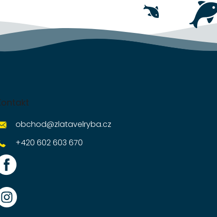
Kontakt
obchod
@
zlatavelryba.cz
+420 602 603 670