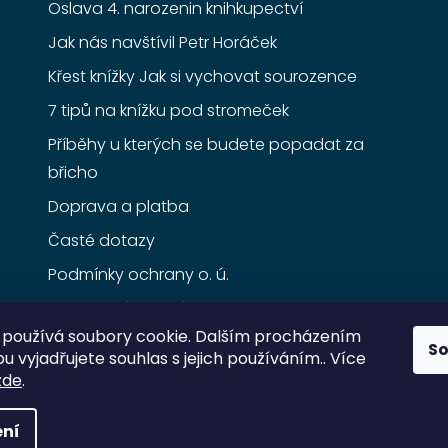
Oslava 4. narozenin knihkupectví
Jak nás navštívil Petr Horáček
Křest knížky Jak si vychovat sourozence
7 tipů na knížku pod stromeček
Příběhy u kterých se budete popadat za
břicho
Doprava a platba
Časté dotazy
Podmínky ochrany o. ú.
Obchodní podmínky
používá soubory cookie. Dalším procházením
S
 vyjadřujete souhlas s jejich používáním.. Více
zde
.
ní
razena.