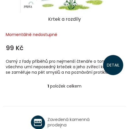
ů
Krtek a rozdíly
Momentálně nedostupné
99 Kč
Osmý z řady příběhů pro nejmenší čtenáře o tom, co
DETAIL
všechno umí neposedný krteček a jeho zvířecí kamarádi,
se zaměřuje na pět smyslů a na poznávání protikladů.
1
položek celkem
O
v
l
á
d
a
Zavedená kamenná
c
prodejna
í