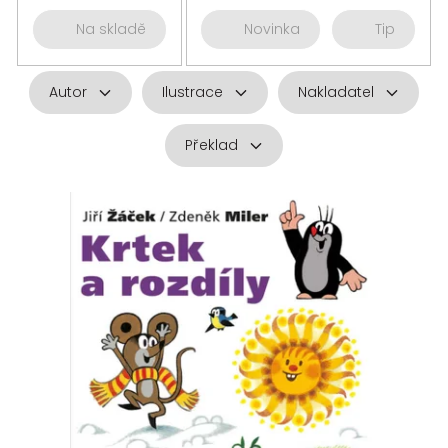
Na skladě
Novinka
Tip
Autor
Ilustrace
Nakladatel
Překlad
V
ý
p
i
s
p
r
o
d
u
k
t