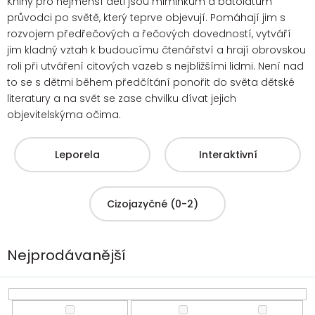
Knihy pro nejmenší děti jsou miminkům a batolatům
průvodci po světě, který teprve objevují. Pomáhají jim s
rozvojem předřečových a řečových dovedností, vytváří
jim kladný vztah k budoucímu čtenářství a hrají obrovskou
roli při utváření citových vazeb s nejbližšími lidmi. Není nad
to se s dětmi
během předčítání ponořit do světa dětské
literatury a na svět se zase chvilku dívat jejich
objevitelskýma očima.
Leporela
Interaktivní
Cizojazyčné (0-2)
Nejprodávanější