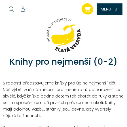
Přejít
NÁKUPNÍ
na
KOŠÍK
obsah
Knihy pro nejmenší (0-2)
S radostí představujeme knížky pro úplně nejmenší děti.
Náš výběr začíná knihami pro miminka už od narození. Je
skvělé, když knížka padne dětem tak akorát do ruky a stane
se jim společníkem při prvních průzkumech okolí. Knihy
mají odolnou vazbu, stránky jsou pevné, aby vydržely
nějaké to žuchnutí.