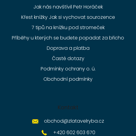
Jak nás navštívil Petr Horáček
Křest knížky Jak si vychovat sourozence
7 tipů na knížku pod stromeček
Příběhy u kterých se budete popadat za břicho
Doprava a platba
Časté dotazy
Podmínky ochrany o. ú.
Obchodní podmínky
Kontakt
obchod
@
zlatavelryba.cz
+420 602 603 670