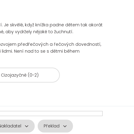
. Je skvělé, když knížka padne dětem tak akorát
, aby vydržely nějaké to žuchnutí.
s rozvojem předřečových a řečových dovedností,
i lidmi. Není nad to se s dětmi
během
Cizojazyčné (0-2)
Nakladatel
Překlad