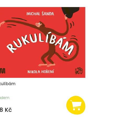
kulíbám
ladem
8 Kč