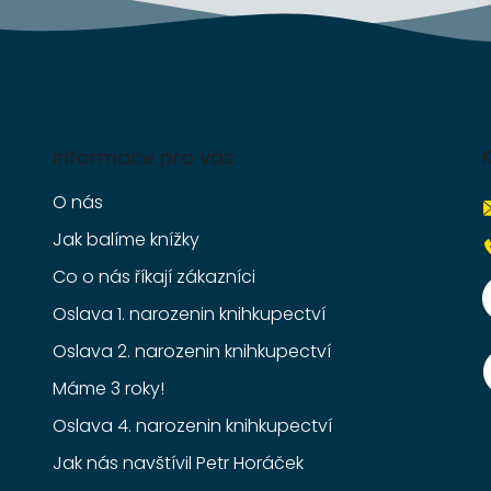
ý
p
i
s
u
Informace pro vás
O nás
Jak balíme knížky
Co o nás říkají zákazníci
Oslava 1. narozenin knihkupectví
Oslava 2. narozenin knihkupectví
Máme 3 roky!
Oslava 4. narozenin knihkupectví
Jak nás navštívil Petr Horáček