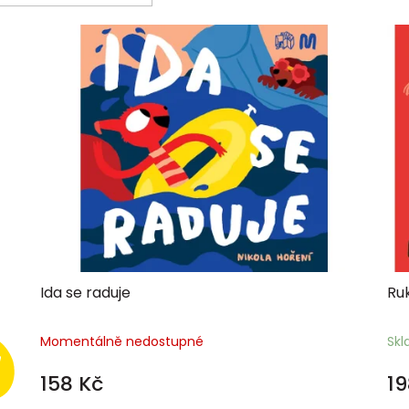
Ida se raduje
Ru
Momentálně nedostupné
Sk
158 Kč
19