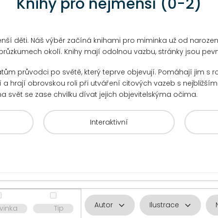
Knihy pro nejmenší (0-2)
nší děti. Náš výběr začíná knihami pro miminka už od narození
průzkumech okolí. Knihy mají odolnou vazbu, stránky jsou pevné
tům průvodci po světě, který teprve objevují. Pomáhají jim 
a hrají obrovskou roli při utváření citových vazeb s nejbližším
na svět se zase chvilku dívat jejich objevitelskýma očima.
Interaktivní
Autor
Ilustrace
vinka
Tip