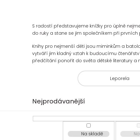
S radostí představujeme knížky pro úplně nejme
do ruky a stane se jim společníkem při prvních 
Knihy pro nejmenší děti jsou miminkům a batola
vytváří jim kladný vztah k budoucímu čtenářství 
předčítání ponořit do světa dětské literatury a 
Leporela
Nejprodávanější
Na skladě
No