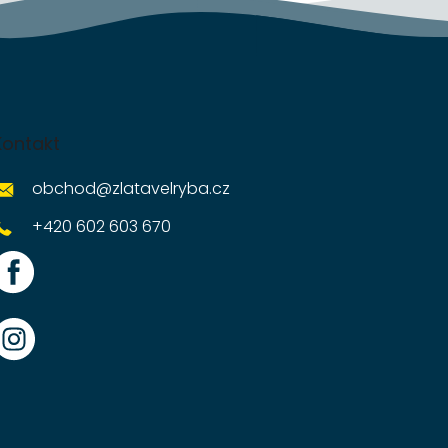
Kontakt
obchod
@
zlatavelryba.cz
+420 602 603 670