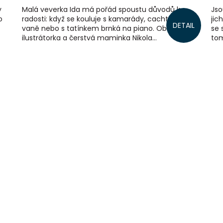
y
Malá veverka Ida má pořád spoustu důvodů k
Jso
o
radosti: když se kouluje s kamarády, cachtá se ve
jic
DETAIL
vaně nebo s tatínkem brnká na piano. Oblíbená
se 
ilustrátorka a čerstvá maminka Nikola...
tom