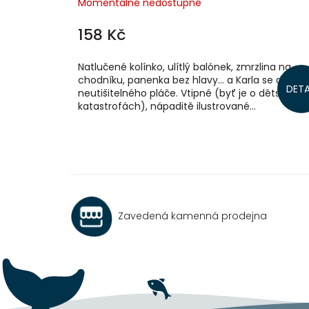
Momentálně nedostupné
158 Kč
Natlučené kolínko, ulítlý balónek, zmrzlina na
chodníku, panenka bez hlavy… a Karla se dá do
DETA
neutišitelného pláče. Vtipné (byť je o dětských
katastrofách), nápaditě ilustrované...
Zavedená kamenná prodejna