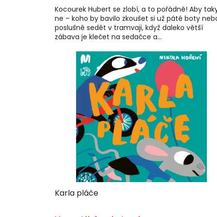
Kocourek Hubert se zlobí, a to pořádně! Aby tak
ne – koho by bavilo zkoušet si už páté boty neb
poslušně sedět v tramvaji, když daleko větší
zábava je klečet na sedačce a...
Karla pláče