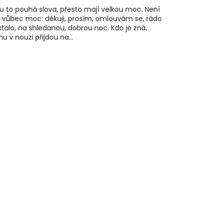
u to pouhá slova, přesto mají velkou moc. Není
h vůbec moc: děkuji, prosím, omlouvám se, rádo
stalo, na shledanou, dobrou noc. Kdo je zná,
u v nouzi přijdou na...