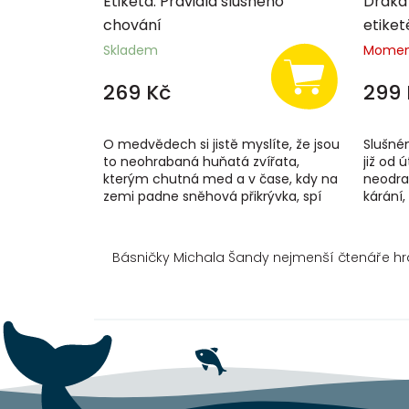
Etiketa. Pravidla slušného
Draka 
chování
etiket
Skladem
Momen
269 Kč
299 
O medvědech si jistě myslíte, že jsou
Slušné
to neohrabaná huňatá zvířata,
již od 
kterým chutná med a v čase, kdy na
neodrad
zemi padne sněhová přikrývka, spí
kárání,
hlubokým zimním spánkem. Ale náš
etiketu
medvěd...
v...
Básničky Michala Šandy nejmenší čtenáře hr