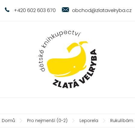
+420 602 603 670
obchod@zlatavelryba.cz
Domů
Pro nejmenší (0-2)
Leporela
Rukulíbám