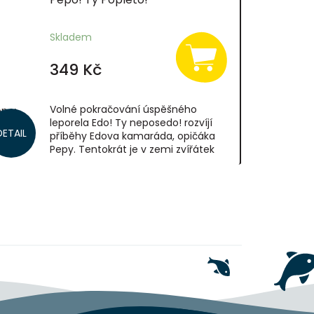
Skladem
349 Kč
Volné pokračování úspěšného
on v
leporela Edo! Ty neposedo! rozvíjí
avdový
DETAIL
příběhy Edova kamaráda, opičáka
čákem
Pepy. Tentokrát je v zemi zvířátek
zima a všichni se chystají na Vánoce
terých
a také...