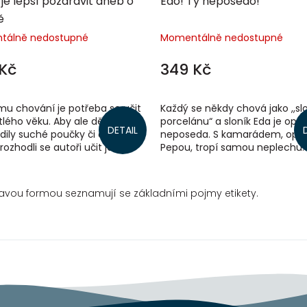
je lepší pozdravit aneb o
Edo! Ty neposedo!
ě
tálně nedostupné
Momentálně nedostupné
Kč
349 Kč
mu chování je potřeba se učit
Každý se někdy chová jako ,,sl
útlého věku. Aby ale děti
porcelánu“ a sloník Eda je opr
DETAIL
ily suché poučky či odtažité
neposeda. S kamarádem, opi
 rozhodli se autoři učit je
Pepou, tropí samou neplechu.
 prostřednictvím příběhů. Je
Leporelo je plné obrázků, na k
se děti...
avou formou seznamují se základními pojmy etikety.