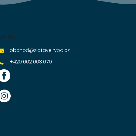
Kontakt
obchod
@
zlatavelryba.cz
+420 602 603 670