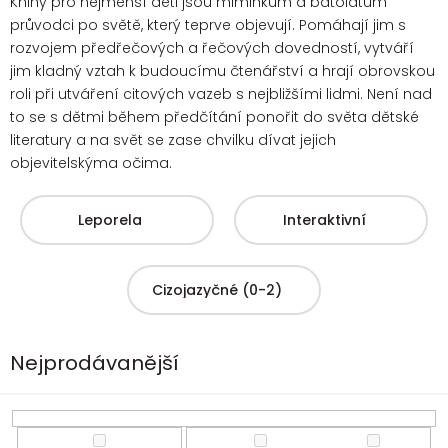
Knihy pro nejmenší děti jsou miminkům a batolatům
průvodci po světě, který teprve objevují. Pomáhají jim s
rozvojem předřečových a řečových dovedností, vytváří
jim kladný vztah k budoucímu čtenářství a hrají obrovskou
roli při utváření citových vazeb s nejbližšími lidmi. Není nad
to se s dětmi
během předčítání ponořit do světa dětské
literatury a na svět se zase chvilku dívat jejich
objevitelskýma očima.
Leporela
Interaktivní
Cizojazyčné (0-2)
Nejprodávanější