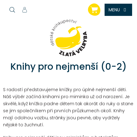
Přejít
NÁKUPNÍ
na
KOŠÍK
obsah
Knihy pro nejmenší (0-2)
S radostí představujeme knížky pro úplně nejmenší děti.
Náš výběr začíná knihami pro miminka už od narození. Je
skvělé, když knížka padne dětem tak akorát do ruky a stane
se jim společníkem při prvních průzkumech okolí. Knihy
mají odolnou vazbu, stránky jsou pevné, aby vydržely
nějaké to žuchnutí.