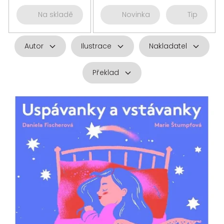
Na skladě
Novinka
Tip
Autor
Ilustrace
Nakladatel
Překlad
V
ý
p
i
s
p
r
o
d
u
k
t