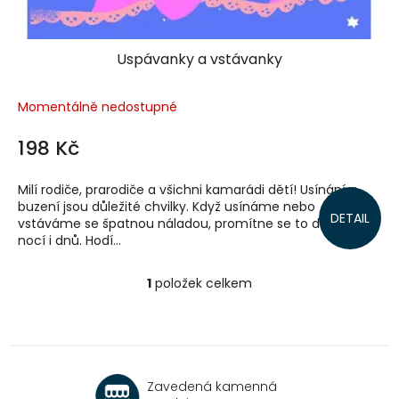
ů
Uspávanky a vstávanky
Momentálně nedostupné
198 Kč
Milí rodiče, prarodiče a všichni kamarádi dětí! Usínání a
buzení jsou důležité chvilky. Když usínáme nebo
DETAIL
vstáváme se špatnou náladou, promítne se to do našich
nocí i dnů. Hodí...
1
položek celkem
O
v
l
á
d
a
Zavedená kamenná
c