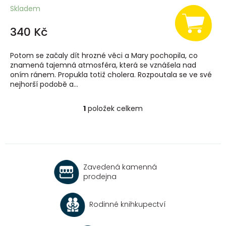
Skladem
340 Kč
Potom se začaly dít hrozné věci a Mary pochopila, co
znamená tajemná atmosféra, která se vznášela nad
oním ránem. Propukla totiž cholera. Rozpoutala se ve své
nejhorší podobě a...
1
položek celkem
O
v
l
á
d
a
Zavedená kamenná
c
prodejna
í
p
r
Rodinné knihkupectví
v
k