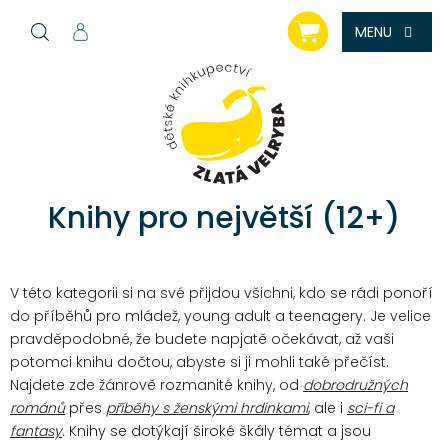
Přejít
NÁKUPNÍ
na
KOŠÍK
obsah
Knihy pro největší (12+)
V této kategorii si na své přijdou všichni, kdo se rádi ponoří
do příběhů pro mládež, young adult a teenagery. Je velice
pravděpodobné, že budete napjatě očekávat, až vaši
potomci knihu dočtou, abyste si ji mohli také přečíst.
Najdete zde žánrově rozmanité knihy, od
dobrodružných
románů
přes
příběhy s ženskými hrdinkami
, ale i
sci-fi a
fantasy
. Knihy se dotýkají široké škály témat a jsou