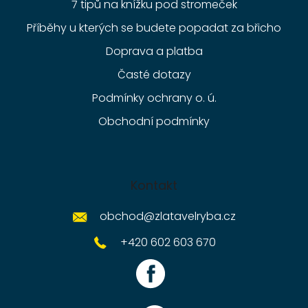
7 tipů na knížku pod stromeček
Příběhy u kterých se budete popadat za břicho
Doprava a platba
Časté dotazy
Podmínky ochrany o. ú.
Obchodní podmínky
Kontakt
obchod
@
zlatavelryba.cz
+420 602 603 670