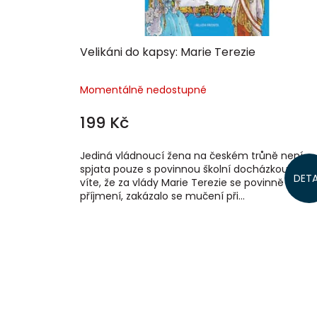
Velikáni do kapsy: Marie Terezie
Momentálně nedostupné
199 Kč
Jediná vládnoucí žena na českém trůně není
spjata pouze s povinnou školní docházkou. Mož
DETA
víte, že za vlády Marie Terezie se povinně zaved
příjmení, zakázalo se mučení při...