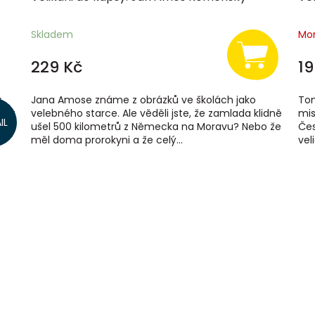
Skladem
Mo
229 Kč
19
y
Jana Amose známe z obrázků ve školách jako
Tom
 let
velebného starce. Ale věděli jste, že zamlada klidně
mis
IL
ušel 500 kilometrů z Německa na Moravu? Nebo že
Čes
měl doma prorokyni a že celý...
vel