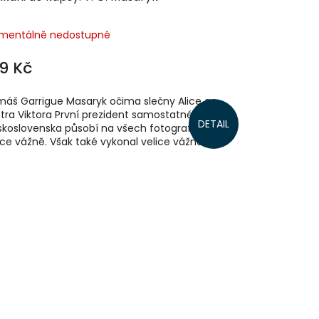
mentálně nedostupné
9 Kč
áš Garrigue Masaryk očima slečny Alice a
tra Viktora První prezident samostatného
DETAIL
koslovenska působí na všech fotografiích
ice vážně. Však také vykonal velice vážné...