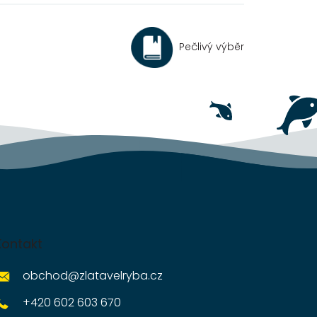
Pečlivý výběr
Kontakt
obchod
@
zlatavelryba.cz
+420 602 603 670