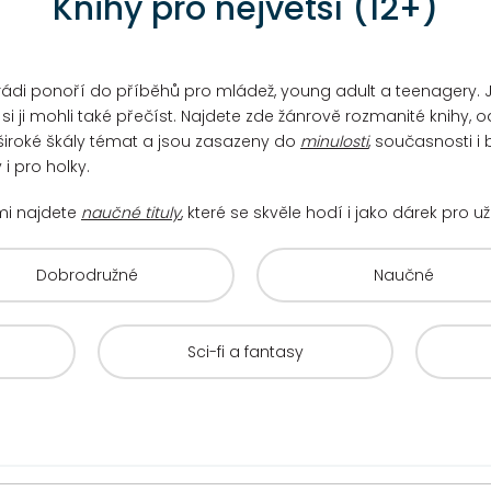
Knihy pro největší (12+)
 se rádi ponoří do příběhů pro mládež, young adult a teenagery
i ji mohli také přečíst. Najdete zde žánrově rozmanité knihy, o
í široké škály témat a jsou zasazeny do
minulosti
, současnosti i
i pro holky.
mi najdete
naučné tituly
, které se skvěle hodí i jako dárek pro 
Dobrodružné
Naučné
Sci-fi a fantasy