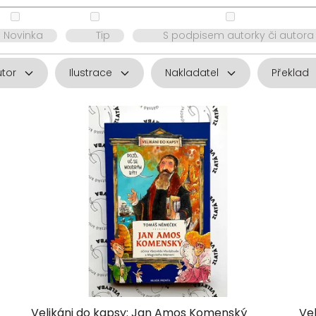
Novinka
Tip
S podpisem autorky či autora
utor
Ilustrace
Nakladatel
Překlad
Velikáni do kapsy: Jan Amos Komenský
Vel