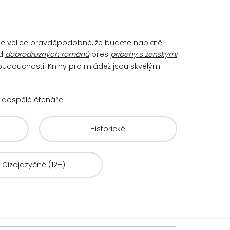
. Je velice pravděpodobné, že budete napjatě
d
dobrodružných románů
přes
příběhy s ženskými
 budoucnosti. Knihy pro mládež jsou skvělým
už dospělé čtenáře.
Historické
Cizojazyčné (12+)