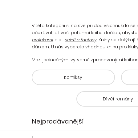
V této kategorii si na své přijdou všichni, kdo
očekávat, až vaši potomci knihu dočtou, abyste s
hrdinkami
, ale i
sci-fi a fantasy
. Knihy se dotýkaj
dárkem. U nás vyberete vhodnou knihu pro kluky 
Mezi jedinečnými vytvarně zpracovanými kniha
Komiksy
Dívčí romány
Nejprodávanější