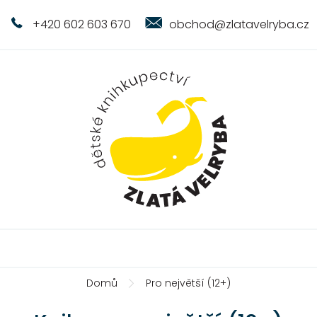
+420 602 603 670
obchod@zlatavelryba.cz
Domů
Pro největší (12+)