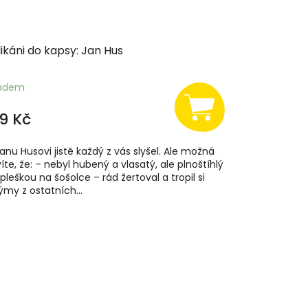
ikáni do kapsy: Jan Hus
ladem
9 Kč
anu Husovi jistě každý z vás slyšel. Ale možná
íte, že: – nebyl hubený a vlasatý, ale plnoštíhlý
 pleškou na šošolce – rád žertoval a tropil si
ýmy z ostatních...