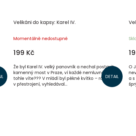
Velikáni do kapsy: Karel IV.
Vel
Momentálně nedostupné
Sk
199 Kč
19
Že byl Karel IV. velký panovník a nechal postavit
O J
ná
kamenný most v Praze, ví každé nemluvně. Ale
nev
IL
DETAIL
la
tohle víte??? V mládí byl pěkné kvítko – rád chodil
a s
v přestrojení, vyhledával...
špr