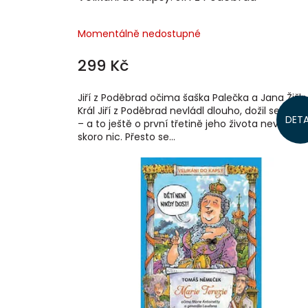
Momentálně nedostupné
299 Kč
Jiří z Poděbrad očima šaška Palečka a Jana Žižk
Král Jiří z Poděbrad nevládl dlouho, dožil se jen 51
DETA
– a to ještě o první třetině jeho života nevíme
skoro nic. Přesto se...