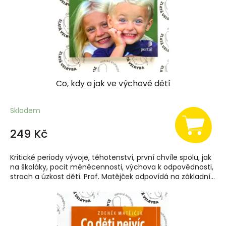
d
u
k
t
ů
Co, kdy a jak ve výchově dětí
Skladem
249 Kč
Kritické periody vývoje, těhotenství, první chvíle spolu, jak
na školáky, pocit méněcennosti, výchova k odpovědnosti,
strach a úzkost dětí. Prof. Matějček odpovídá na základní...