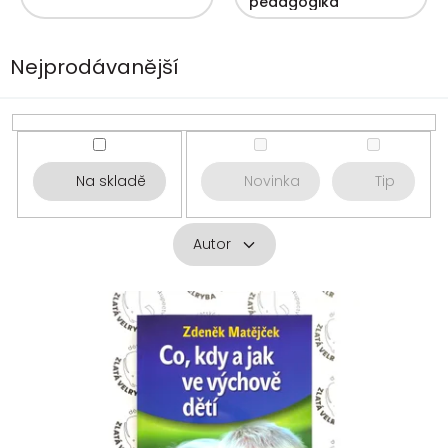
pedagogika
Nejprodávanější
Na skladě
Novinka
Tip
Autor
V
ý
p
i
s
p
r
o