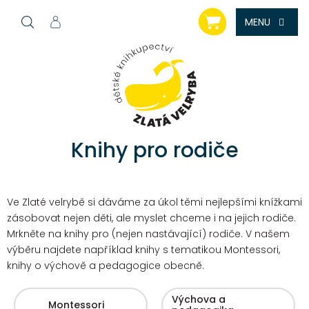
Přejít
NÁKUPNÍ
na
KOŠÍK
obsah
Knihy pro rodiče
Ve Zlaté velrybě si dáváme za úkol těmi nejlepšími knížkami
zásobovat nejen děti, ale myslet chceme i na jejich rodiče.
Mrkněte na knihy pro (nejen nastávající) rodiče. V našem
výběru najdete například knihy s tematikou Montessori,
knihy o výchově a pedagogice obecně.
Výchova a
Montessori