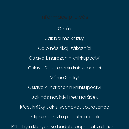
Informace pro vás
O nás
Jak balíme knížky
Co o nás říkají zákazníci
Oslava 1. narozenin knihkupectví
Oslava 2. narozenin knihkupectví
Máme 3 roky!
Oslava 4. narozenin knihkupectví
Jak nás navštívil Petr Horáček
Křest knížky Jak si vychovat sourozence
7 tipů na knížku pod stromeček
Příběhy u kterých se budete popadat za břicho