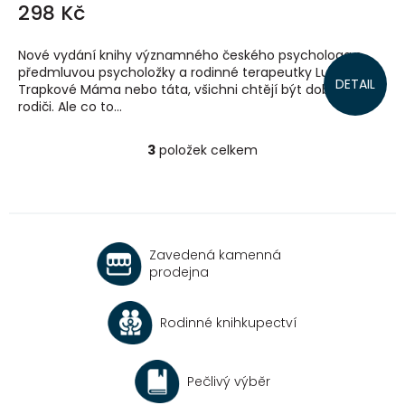
298 Kč
Nové vydání knihy významného českého psychologa s
předmluvou psycholožky a rodinné terapeutky Ludmily
DETAIL
Trapkové Máma nebo táta, všichni chtějí být dobrými
rodiči. Ale co to...
3
položek celkem
O
v
l
á
d
a
Zavedená kamenná
c
prodejna
í
p
r
Rodinné knihkupectví
v
k
y
v
Pečlivý výběr
ý