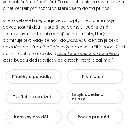
ve společném předčítání. To neztratilo nic na svém kouzlu
a neuvěřitelných zážitcích, které všem doma přináší.
V této věkové kategorii je velký rozptyl mezi čtenářskými
dovednostmi dětí. Ty starší se pomalu loučí s plně
ilustrovanými knihami a vrhají se na stránky, kterým
dominuje text. Rády se noří do
příběhů
, u kterých je čeká
pokračování.
Kromě příběhových knih se určitě poohlížíte i
po knížkách pro školáky s
populárně-naučnou tematikou
,
které budou děti rozvíjet v oblastech, které je zajímají.
Příběhy a pohádky
První čtení
Encyklopedie a
Tvořící a kreativní
atlasy
Komiksy pro děti
Poezie pro děti