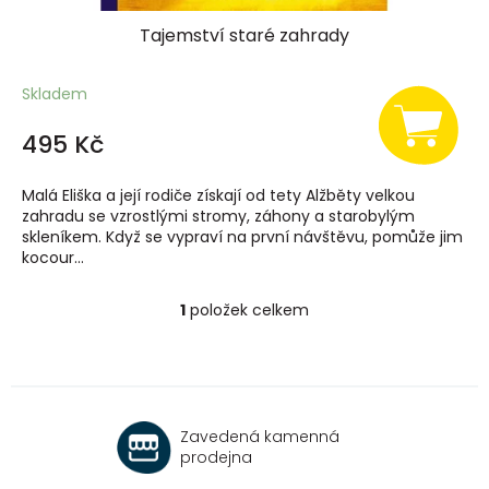
Tajemství staré zahrady
Skladem
495 Kč
Malá Eliška a její rodiče získají od tety Alžběty velkou
zahradu se vzrostlými stromy, záhony a starobylým
skleníkem. Když se vypraví na první návštěvu, pomůže jim
kocour...
1
položek celkem
O
v
l
á
d
a
Zavedená kamenná
c
prodejna
í
p