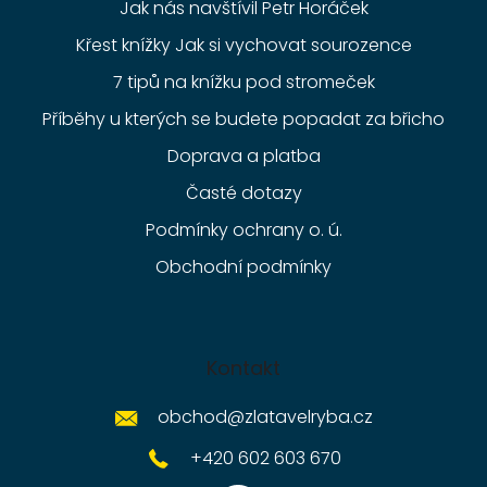
Jak nás navštívil Petr Horáček
Křest knížky Jak si vychovat sourozence
7 tipů na knížku pod stromeček
Příběhy u kterých se budete popadat za břicho
Doprava a platba
Časté dotazy
Podmínky ochrany o. ú.
Obchodní podmínky
Kontakt
obchod
@
zlatavelryba.cz
+420 602 603 670