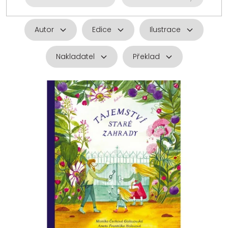
Autor
Edice
Ilustrace
Nakladatel
Překlad
V
ý
p
i
s
p
r
o
d
u
k
t
ů