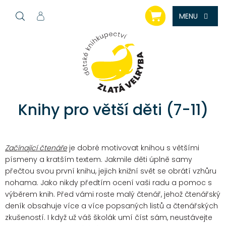
Přejít
NÁKUPNÍ
na
KOŠÍK
obsah
Knihy pro větší děti (7-11)
Začínající čtenáře
je dobré motivovat knihou s většími
písmeny a kratším textem. Jakmile děti úplně samy
přečtou svou první knihu, jejich knižní svět se obrátí vzhůru
nohama. Jako nikdy předtím ocení vaši radu a pomoc s
výběrem knih. Před vámi roste malý čtenář, jehož čtenářský
deník obsahuje více a více popsaných listů a čtenářských
zkušeností. I když už váš školák umí číst sám, neustávejte