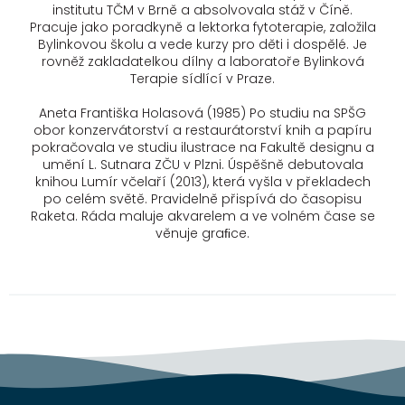
institutu TČM v Brně a absolvovala stáž v Číně.
Pracuje jako poradkyně a lektorka fytoterapie, založila
Bylinkovou školu a vede kurzy pro děti i dospělé. Je
rovněž zakladatelkou dílny a laboratoře Bylinková
Terapie sídlící v Praze.
Aneta Františka Holasová (1985) Po studiu na SPŠG
obor konzervátorství a restaurátorství knih a papíru
pokračovala ve studiu ilustrace na Fakultě designu a
umění L. Sutnara ZČU v Plzni. Úspěšně debutovala
knihou Lumír včelaří (2013), která vyšla v překladech
po celém světě. Pravidelně přispívá do časopisu
Raketa. Ráda maluje akvarelem a ve volném čase se
věnuje graﬁce.