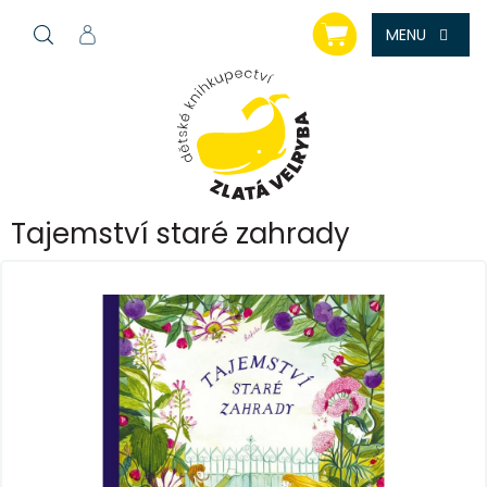
Přejít
NÁKUPNÍ
na
KOŠÍK
obsah
Tajemství staré zahrady