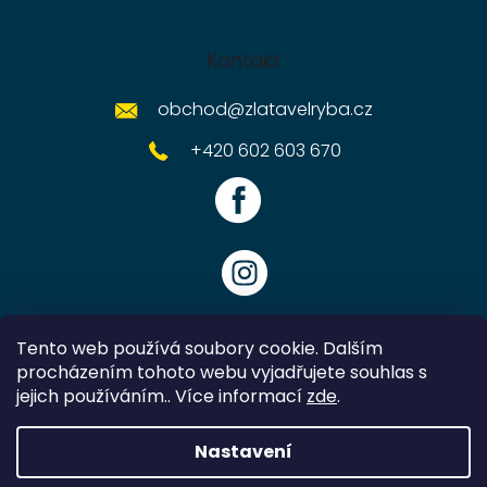
Kontakt
obchod
@
zlatavelryba.cz
+420 602 603 670
Tento web používá soubory cookie. Dalším
procházením tohoto webu vyjadřujete souhlas s
jejich používáním.. Více informací
zde
.
Vytvořil Shoptet
Nastavení