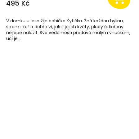
495 Kč
V domku u lesa žije babička Kytička. Zná každou bylinu,
strom i keř a dobře ví, jak s jejich květy, plody či kořeny
nejlépe naložit. Své vědomosti předává malým vnučkám,
učí je...