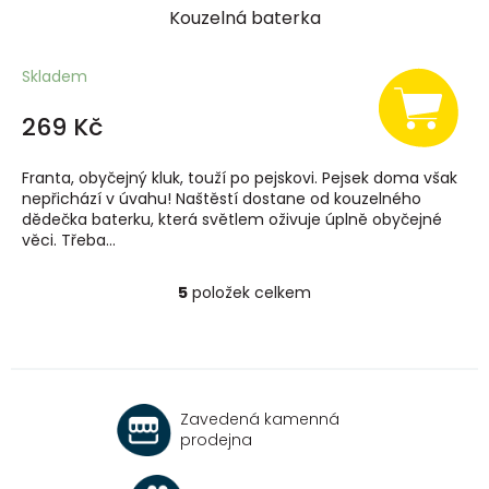
Kouzelná baterka
Skladem
269 Kč
Franta, obyčejný kluk, touží po pejskovi. Pejsek doma však
nepřichází v úvahu! Naštěstí dostane od kouzelného
dědečka baterku, která světlem oživuje úplně obyčejné
věci. Třeba...
5
položek celkem
O
v
l
á
d
a
Zavedená kamenná
c
prodejna
í
p
r