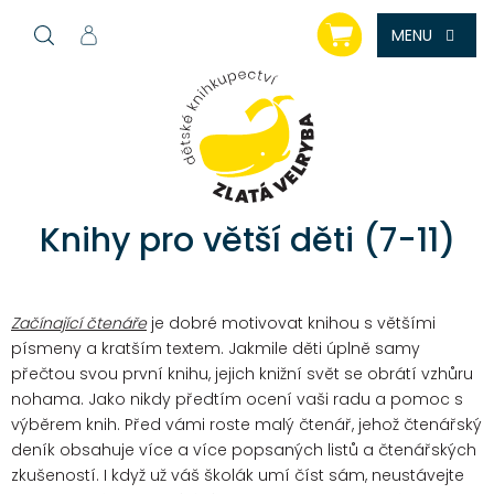
Přejít
NÁKUPNÍ
na
KOŠÍK
obsah
Knihy pro větší děti (7-11)
Začínající čtenáře
je dobré motivovat knihou s většími
písmeny a kratším textem. Jakmile děti úplně samy
přečtou svou první knihu, jejich knižní svět se obrátí vzhůru
nohama. Jako nikdy předtím ocení vaši radu a pomoc s
výběrem knih. Před vámi roste malý čtenář, jehož čtenářský
deník obsahuje více a více popsaných listů a čtenářských
zkušeností. I když už váš školák umí číst sám, neustávejte