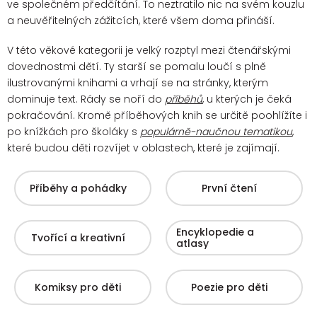
ve společném předčítání. To neztratilo nic na svém kouzlu
a neuvěřitelných zážitcích, které všem doma přináší.
V této věkové kategorii je velký rozptyl mezi čtenářskými
dovednostmi dětí. Ty starší se pomalu loučí s plně
ilustrovanými knihami a vrhají se na stránky, kterým
dominuje text. Rády se noří do
příběhů
, u kterých je čeká
pokračování.
Kromě příběhových knih se určitě poohlížíte i
po knížkách pro školáky s
populárně-naučnou tematikou
,
které budou děti rozvíjet v oblastech, které je zajímají.
Příběhy a pohádky
První čtení
Encyklopedie a
Tvořící a kreativní
atlasy
Komiksy pro děti
Poezie pro děti