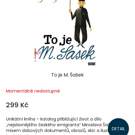
To je M. Šašek
Momentálně nedostupné
299 Kč
Unikátní kniha – katalog přibližující život a dílo
„nejslavnějšího českého emigranta“ Miroslava Šaška
DETAIL
mixem dobových dokumentů, obrazů, skic a ilustrací. S