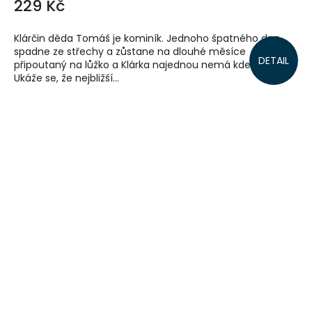
229 Kč
Klárčin děda Tomáš je kominík. Jednoho špatného dne
spadne ze střechy a zůstane na dlouhé měsíce
DETAIL
připoutaný na lůžko a Klárka najednou nemá kde bydlet.
Ukáže se, že nejbližší...