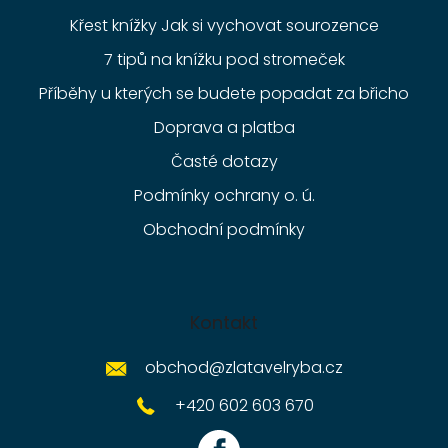
Křest knížky Jak si vychovat sourozence
7 tipů na knížku pod stromeček
Příběhy u kterých se budete popadat za břicho
Doprava a platba
Časté dotazy
Podmínky ochrany o. ú.
Obchodní podmínky
Kontakt
obchod
@
zlatavelryba.cz
+420 602 603 670