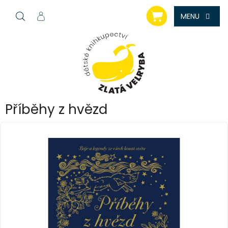
Přejít
NÁKUPNÍ
na
KOŠÍK
obsah
Příběhy z hvězd