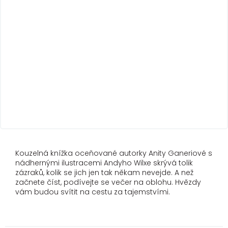
Kouzelná knížka oceňované autorky Anity Ganeriové s
nádhernými ilustracemi Andyho Wilxe skrývá tolik
zázraků, kolik se jich jen tak někam nevejde. A než
začnete číst, podívejte se večer na oblohu. Hvězdy
vám budou svítit na cestu za tajemstvími.