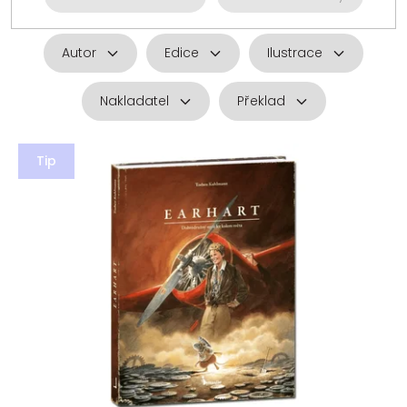
Autor
Edice
Ilustrace
Nakladatel
Překlad
V
ý
Tip
p
i
s
p
r
o
d
u
k
t
ů