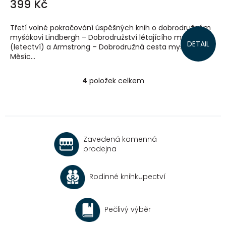
399 Kč
Třetí volné pokračování úspěšných knih o dobrodružném
myšákovi Lindbergh – Dobrodružství létajícího myšáka
DETAIL
(letectví) a Armstrong – Dobrodružná cesta myšáka na
Měsíc...
4
položek celkem
O
v
l
á
d
a
Zavedená kamenná
c
prodejna
í
p
r
Rodinné knihkupectví
v
k
y
v
Pečlivý výběr
ý