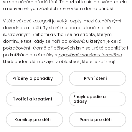
ve společném předčítání. To neztratilo nic na svém kouzlu
a neuvěřitelných zážitcích, které všem doma přináší.
V této věkové kategorii je velký rozptyl mezi čtenářskými
dovednostmi dětí. Ty starší se pomalu loučí s plně
ilustrovanými knihami a vrhají se na stránky, kterým
dominuje text. Rády se noří do
příběhů
, u kterých je čeká
pokračování.
Kromě příběhových knih se určitě poohlížíte i
po knížkách pro školáky s
populárně-naučnou tematikou
,
které budou děti rozvíjet v oblastech, které je zajímají.
Příběhy a pohádky
První čtení
Encyklopedie a
Tvořící a kreativní
atlasy
Komiksy pro děti
Poezie pro děti