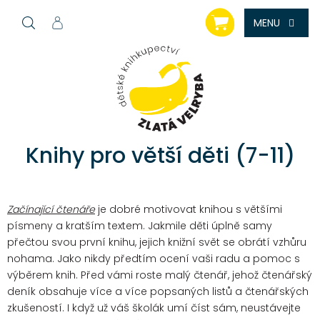
Přejít
NÁKUPNÍ
na
KOŠÍK
obsah
Knihy pro větší děti (7-11)
Začínající čtenáře
je dobré motivovat knihou s většími
písmeny a kratším textem. Jakmile děti úplně samy
přečtou svou první knihu, jejich knižní svět se obrátí vzhůru
nohama. Jako nikdy předtím ocení vaši radu a pomoc s
výběrem knih. Před vámi roste malý čtenář, jehož čtenářský
deník obsahuje více a více popsaných listů a čtenářských
zkušeností. I když už váš školák umí číst sám, neustávejte