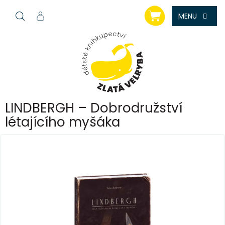
Přejít
NÁKUPNÍ
na
KOŠÍK
obsah
LINDBERGH – Dobrodružství
létajícího myšáka