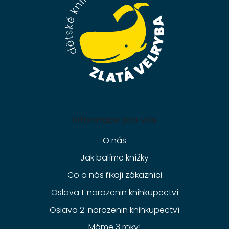
í
Informace pro vás
O nás
Jak balíme knížky
Co o nás říkají zákazníci
Oslava 1. narozenin knihkupectví
Oslava 2. narozenin knihkupectví
Máme 3 roky!