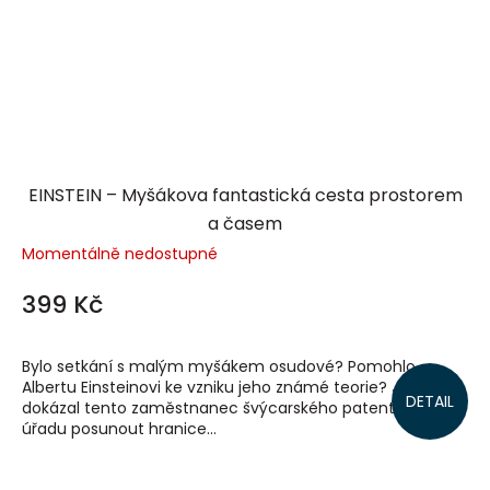
EINSTEIN – Myšákova fantastická cesta prostorem
a časem
Momentálně nedostupné
399 Kč
Bylo setkání s malým myšákem osudové? Pomohlo
Albertu Einsteinovi ke vzniku jeho známé teorie? Jak
DETAIL
dokázal tento zaměstnanec švýcarského patentového
úřadu posunout hranice...