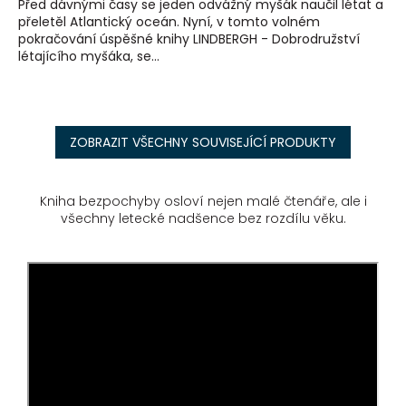
Před dávnými časy se jeden odvážný myšák naučil létat a
přeletěl Atlantický oceán. Nyní, v tomto volném
pokračování úspěšné knihy LINDBERGH - Dobrodružství
létajícího myšáka, se...
ZOBRAZIT VŠECHNY SOUVISEJÍCÍ PRODUKTY
Kniha bezpochyby osloví nejen malé čtenáře, ale i
všechny letecké nadšence bez rozdílu věku.