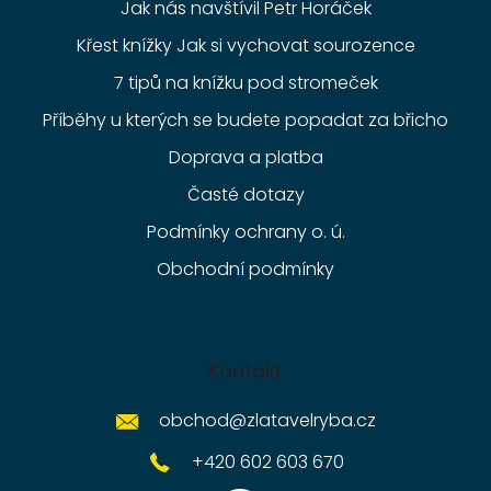
Jak nás navštívil Petr Horáček
Křest knížky Jak si vychovat sourozence
7 tipů na knížku pod stromeček
Příběhy u kterých se budete popadat za břicho
Doprava a platba
Časté dotazy
Podmínky ochrany o. ú.
Obchodní podmínky
Kontakt
obchod
@
zlatavelryba.cz
+420 602 603 670