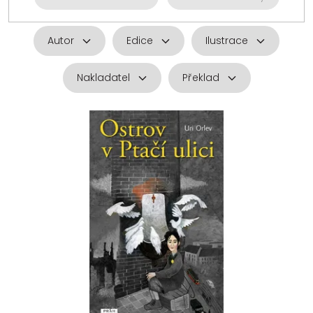
Autor
Edice
Ilustrace
Nakladatel
Překlad
V
ý
p
i
s
p
r
o
d
u
k
t
ů