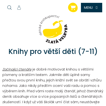
Přejít
NÁKUPNÍ
na
KOŠÍK
obsah
Knihy pro větší děti (7-11)
Začínající čtenáře
je dobré motivovat knihou s většími
písmeny a kratším textem. Jakmile děti úplně samy
přečtou svou první knihu, jejich knižní svět se obrátí vzhůru
nohama. Jako nikdy předtím ocení vaši radu a pomoc s
výběrem knih. Před vámi roste malý čtenář, jehož čtenářský
deník obsahuje více a více popsaných listů a čtenářských
zkušeností. I když už váš školák umí číst sám, neustávejte