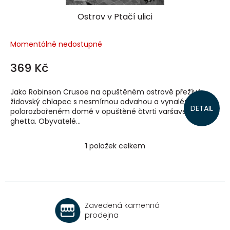
Ostrov v Ptačí ulici
Momentálně nedostupné
369 Kč
Jako Robinson Crusoe na opuštěném ostrově přežívá
židovský chlapec s nesmírnou odvahou a vynalézavostí v
DETAIL
polorozbořeném domě v opuštěné čtvrti varšavského
ghetta. Obyvatelé...
1
položek celkem
O
v
l
á
d
a
Zavedená kamenná
c
prodejna
í
p