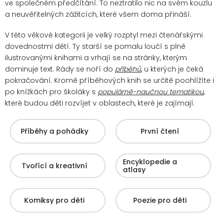
ve společném předčítání. To neztratilo nic na svém kouzlu
a neuvěřitelných zážitcích, které všem doma přináší.
V této věkové kategorii je velký rozptyl mezi čtenářskými
dovednostmi dětí. Ty starší se pomalu loučí s plně
ilustrovanými knihami a vrhají se na stránky, kterým
dominuje text. Rády se noří do
příběhů
, u kterých je čeká
pokračování.
Kromě příběhových knih se určitě poohlížíte i
po knížkách pro školáky s
populárně-naučnou tematikou
,
které budou děti rozvíjet v oblastech, které je zajímají.
Příběhy a pohádky
První čtení
Encyklopedie a
Tvořící a kreativní
atlasy
Komiksy pro děti
Poezie pro děti