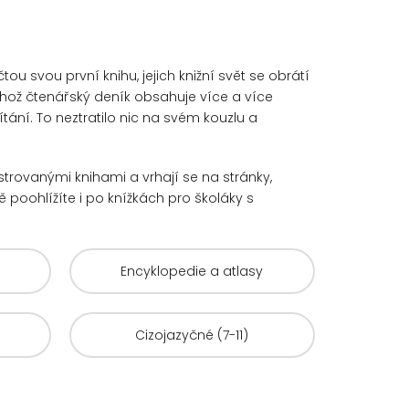
u svou první knihu, jejich knižní svět se obrátí
hož čtenářský deník obsahuje více a více
ání. To neztratilo nic na svém kouzlu a
ustrovanými knihami a vrhají se na stránky,
 poohlížíte i po knížkách pro školáky s
Encyklopedie a atlasy
Cizojazyčné (7-11)