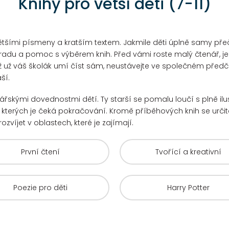
Knihy pro větší děti (7-11)
tšími písmeny a kratším textem. Jakmile děti úplně samy přečto
radu a pomoc s výběrem knih. Před vámi roste malý čtenář, je
ž už váš školák umí číst sám, neustávejte ve společném předčít
ší.
enářskými dovednostmi dětí. Ty starší se pomalu loučí s plně il
u kterých je čeká pokračování.
Kromě příběhových knih se určitě
rozvíjet v oblastech, které je zajímají.
První čtení
Tvořící a kreativní
Poezie pro děti
Harry Potter