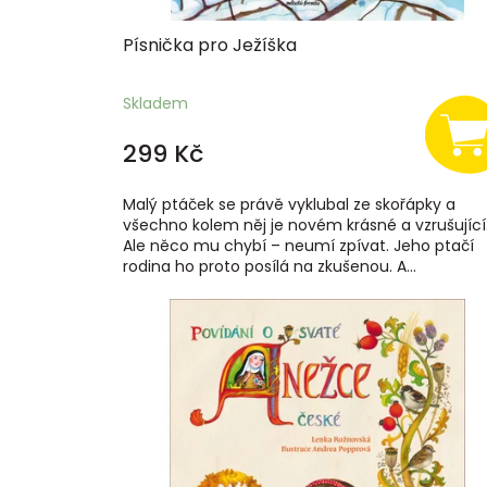
ů
Písnička pro Ježíška
Skladem
299 Kč
Malý ptáček se právě vyklubal ze skořápky a
všechno kolem něj je novém krásné a vzrušující
Ale něco mu chybí – neumí zpívat. Jeho ptačí
rodina ho proto posílá na zkušenou. A...