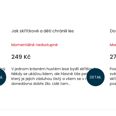
Jak skřítkové a děti chránili les
Do
Momentálně nedostupné
Mo
249 Kč
27
čný.
V jednom krásném hustém lese bydlí skřítkové.
Pos
 let
Někdy se ukážou lidem, ale hlavně tiše pečují o les,
svě
IL
DETAIL
 se
který je jejich zásluhou čistý a všem se v něm
skř
donedávna dobře žilo. Lidé tam...
pos
O
v
l
á
d