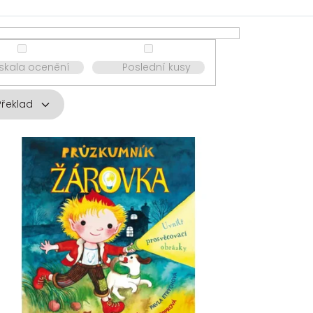
ískala ocenění
Poslední kusy
Překlad