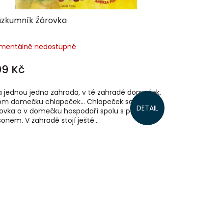
ůzkumník Žárovka
mentálně nedostupné
99 Kč
a jednou jedna zahrada, v té zahradě domeček,
om domečku chlapeček… Chlapeček se jmenuje
DETAIL
ovka a v domečku hospodaří spolu s pejskem
sonem. V zahradě stojí ještě...