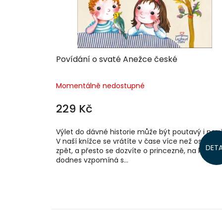
Povídání o svaté Anežce české
Momentálně nedostupné
229 Kč
Výlet do dávné historie může být poutavý i pou
V naší knížce se vrátíte v čase více než osm set
DETA
zpět, a přesto se dozvíte o princezně, na kterou
dodnes vzpomíná s...