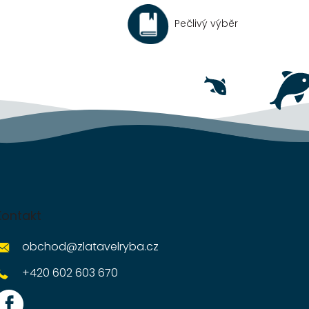
Pečlivý výběr
Kontakt
obchod
@
zlatavelryba.cz
+420 602 603 670