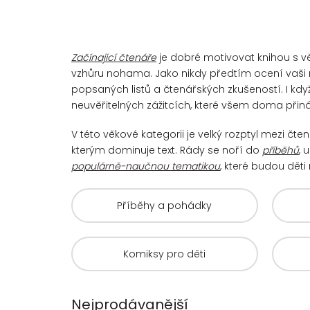
Začínající čtenáře
je dobré motivovat knihou s vě
vzhůru nohama. Jako nikdy předtím ocení vaši 
popsaných listů a čtenářských zkušeností. I kdy
neuvěřitelných zážitcích, které všem doma přiná
V této věkové kategorii je velký rozptyl mezi čt
kterým dominuje text. Rády se noří do
příběhů
, 
populárně-naučnou tematikou
, které budou děti 
Příběhy a pohádky
Komiksy pro děti
Nejprodávanější