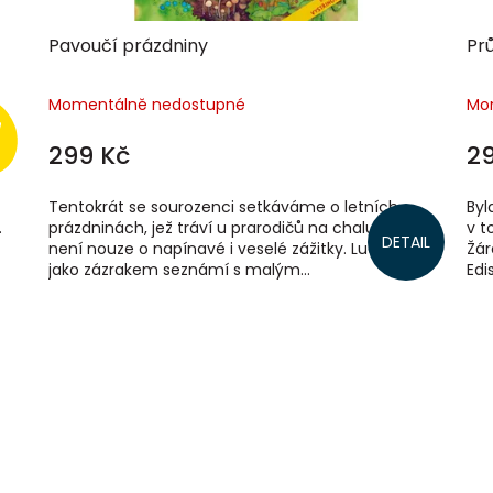
Pavoučí prázdniny
Pr
Momentálně nedostupné
Mo
299 Kč
2
Tentokrát se sourozenci setkáváme o letních
Byl
.
prázdninách, jež tráví u prarodičů na chalupě, kde
v t
DETAIL
není nouze o napínavé i veselé zážitky. Lucka se
Žár
jako zázrakem seznámí s malým...
Edi