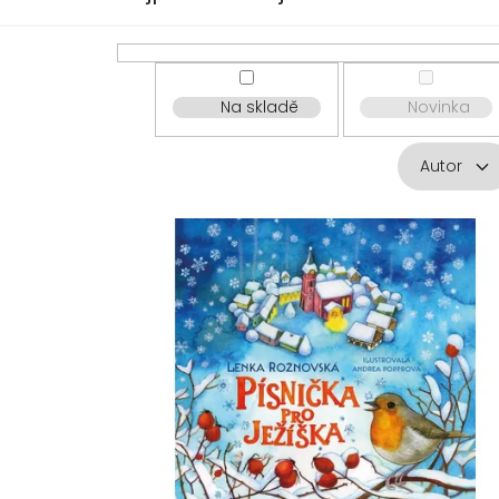
Na skladě
Novinka
Autor
V
ý
p
i
s
p
r
o
d
u
k
t