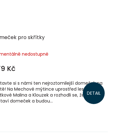
meček pro skřítky
mentálně nedostupné
9 Kč
tavte si s námi ten nejroztomilejší domeček na
tě! Na Mechové mýtince uprostřed lesa se sešli
DETAIL
ítkové Malina a Klouzek a rozhodli se, že si
taví domeček a budou...