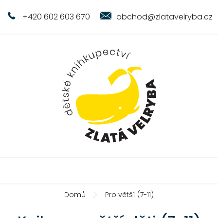
+420 602 603 670
obchod@zlatavelryba.cz
Domů
Pro větší (7-11)