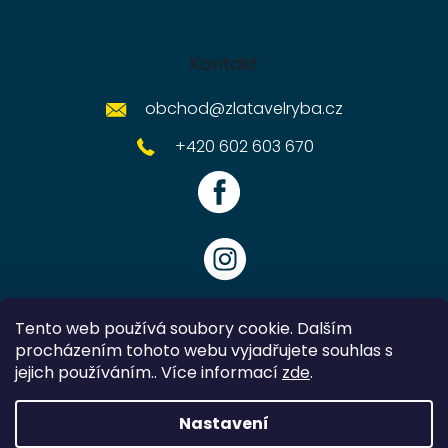
Kontakt
obchod
@
zlatavelryba.cz
+420 602 603 670
Tento web používá soubory cookie. Dalším
procházením tohoto webu vyjadřujete souhlas s
jejich používáním.. Více informací
zde
.
Vytvořil Shoptet
Nastavení