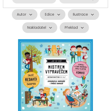
Autor
Edice
Ilustrace
Nakladatel
Překlad
V
ý
p
i
s
p
r
o
d
u
k
t
ů