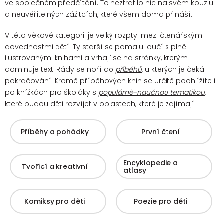
ve společném předčítání. To neztratilo nic na svém kouzlu
a neuvěřitelných zážitcích, které všem doma přináší.
V této věkové kategorii je velký rozptyl mezi čtenářskými
dovednostmi dětí. Ty starší se pomalu loučí s plně
ilustrovanými knihami a vrhají se na stránky, kterým
dominuje text. Rády se noří do
příběhů
, u kterých je čeká
pokračování.
Kromě příběhových knih se určitě poohlížíte i
po knížkách pro školáky s
populárně-naučnou tematikou
,
které budou děti rozvíjet v oblastech, které je zajímají.
Příběhy a pohádky
První čtení
Encyklopedie a
Tvořící a kreativní
atlasy
Komiksy pro děti
Poezie pro děti