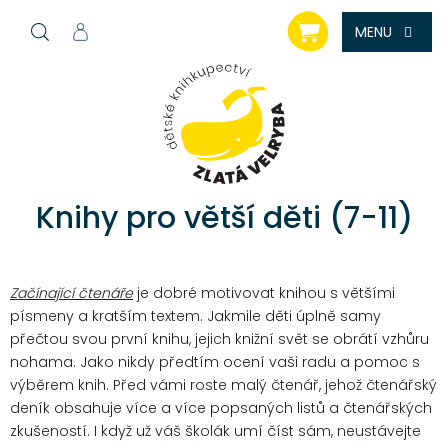
Přejít
NÁKUPNÍ
na
KOŠÍK
obsah
Knihy pro větší děti (7-11)
Začínající čtenáře
je dobré motivovat knihou s většími
písmeny a kratším textem. Jakmile děti úplně samy
přečtou svou první knihu, jejich knižní svět se obrátí vzhůru
nohama. Jako nikdy předtím ocení vaši radu a pomoc s
výběrem knih. Před vámi roste malý čtenář, jehož čtenářský
deník obsahuje více a více popsaných listů a čtenářských
zkušeností. I když už váš školák umí číst sám, neustávejte