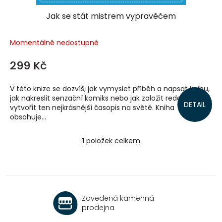
Jak se stát mistrem vypravěčem
Momentálně nedostupné
299 Kč
V této knize se dozvíš, jak vymyslet příběh a napsat knihu,
jak nakreslit senzační komiks nebo jak založit redakci a
DETAIL
vytvořit ten nejkrásnější časopis na světě. Kniha
obsahuje...
1
položek celkem
O
v
l
á
d
a
Zavedená kamenná
c
prodejna
í
p