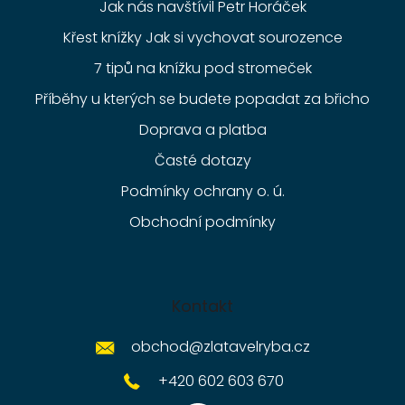
Jak nás navštívil Petr Horáček
Křest knížky Jak si vychovat sourozence
7 tipů na knížku pod stromeček
Příběhy u kterých se budete popadat za břicho
Doprava a platba
Časté dotazy
Podmínky ochrany o. ú.
Obchodní podmínky
Kontakt
obchod
@
zlatavelryba.cz
+420 602 603 670