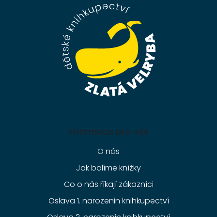
a
t
í
Informace pro vás
O nás
Jak balíme knížky
Co o nás říkají zákazníci
Oslava 1. narozenin knihkupectví