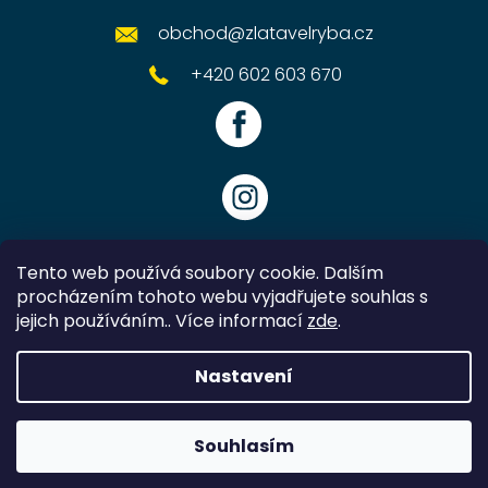
obchod
@
zlatavelryba.cz
+420 602 603 670
Tento web používá soubory cookie. Dalším
procházením tohoto webu vyjadřujete souhlas s
jejich používáním.. Více informací
zde
.
Vytvořil Shoptet
Nastavení
Copyright 2026
Zlatavelryba.cz
. Všechna práva vyhrazena.
Souhlasím