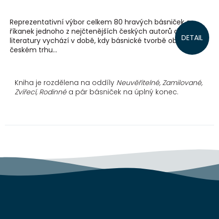
Reprezentativní výbor celkem 80 hravých básniček a
říkanek jednoho z nejčtenějších českých autorů dětské
DETAIL
literatury vychází v době, kdy básnické tvorbě obecně na
českém trhu...
Kniha je rozdělena na oddíly
Neuvěřitelné, Zamilované,
Zvířecí,
Rodinné
a pár básniček na úplný konec.
Z
á
p