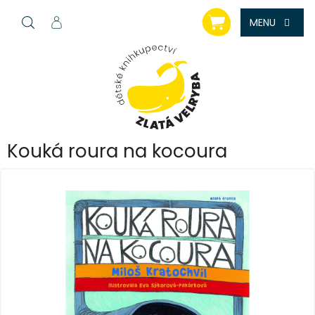
Přejít
NÁKUPNÍ
na
KOŠÍK
obsah
Kouká roura na kocoura