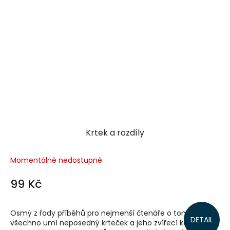
Krtek a rozdíly
Momentálně nedostupné
99 Kč
Osmý z řady příběhů pro nejmenší čtenáře o tom, co
DETAIL
všechno umí neposedný krteček a jeho zvířecí kamarádi,