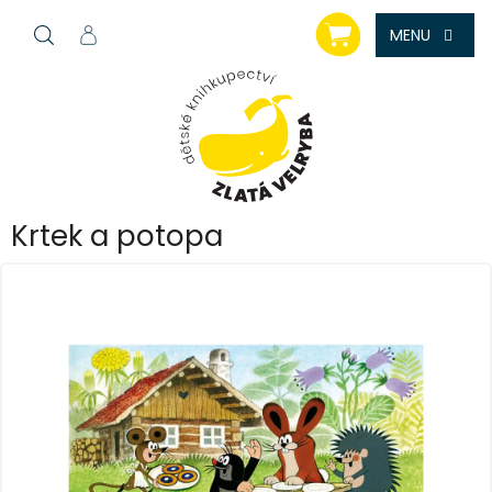
Přejít
NÁKUPNÍ
na
KOŠÍK
obsah
Krtek a potopa