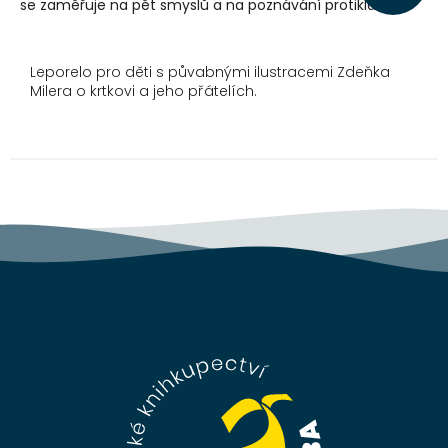
se zaměřuje na pět smyslů a na poznávání protikladů.
Leporelo pro děti s půvabnými ilustracemi Zdeňka
Milera o krtkovi a jeho přátelích.
Z
á
p
a
t
í