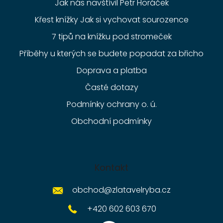
Jak nás navštívil Petr Horáček
Křest knížky Jak si vychovat sourozence
7 tipů na knížku pod stromeček
Příběhy u kterých se budete popadat za břicho
Doprava a platba
Časté dotazy
Podmínky ochrany o. ú.
Obchodní podmínky
Kontakt
obchod
@
zlatavelryba.cz
+420 602 603 670