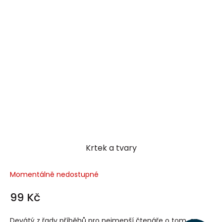
Krtek a tvary
Momentálně nedostupné
99 Kč
Devátý z řady příběhů pro nejmenší čtenáře o tom, co