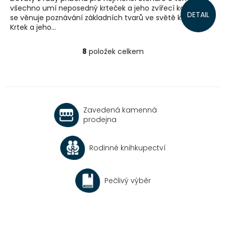
všechno umí neposedný krteček a jeho zvířecí kamarádi,
DETAIL
se věnuje poznávání základních tvarů ve světě kolem nás.
Krtek a jeho...
8
položek celkem
O
v
l
á
d
a
Zavedená kamenná
c
prodejna
í
p
r
Rodinné knihkupectví
v
k
y
v
Pečlivý výběr
ý
p
i
s