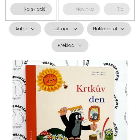
Na skladě
Novinka
Tip
Autor
Ilustrace
Nakladatel
Překlad
V
ý
p
i
s
p
r
o
d
u
k
t