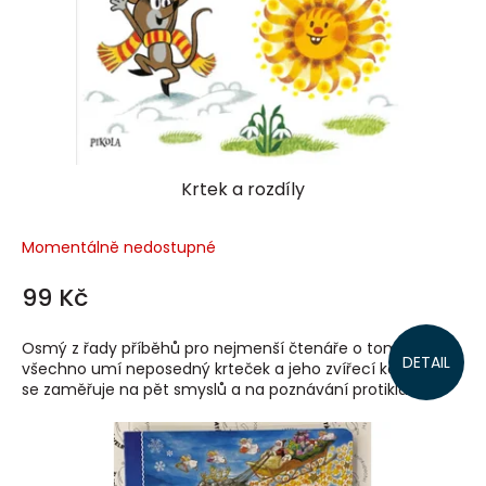
Krtek a rozdíly
Momentálně nedostupné
99 Kč
Osmý z řady příběhů pro nejmenší čtenáře o tom, co
DETAIL
všechno umí neposedný krteček a jeho zvířecí kamarádi,
se zaměřuje na pět smyslů a na poznávání protikladů.