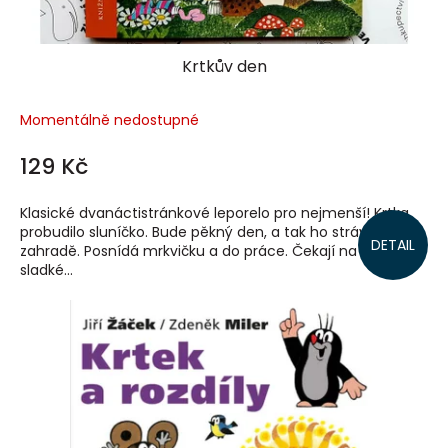
ů
Krtkův den
Momentálně nedostupné
129 Kč
Klasické dvanáctistránkové leporelo pro nejmenší! Krtka
probudilo sluníčko. Bude pěkný den, a tak ho stráví na
DETAIL
zahradě. Posnídá mrkvičku a do práce. Čekají na něj
sladké...