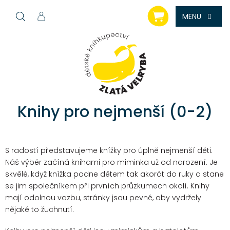
Přejít
NÁKUPNÍ
na
KOŠÍK
obsah
Knihy pro nejmenší (0-2)
S radostí představujeme knížky pro úplně nejmenší děti.
Náš výběr začíná knihami pro miminka už od narození. Je
skvělé, když knížka padne dětem tak akorát do ruky a stane
se jim společníkem při prvních průzkumech okolí. Knihy
mají odolnou vazbu, stránky jsou pevné, aby vydržely
nějaké to žuchnutí.