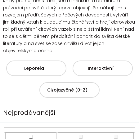
Knihy pro nejmenší děti jsou miminkům a batolatům
průvodci po světě, který teprve objevují. Pomáhají jim s
rozvojem předřečových a řečových dovedností, vytváří
jim kladný vztah k budoucímu čtenářství a hrají obrovskou
roli při utváření citových vazeb s nejbližšími lidmi. Není nad
to se s dětmi
během předčítání ponořit do světa dětské
literatury a na svět se zase chvilku dívat jejich
objevitelskýma očima.
Leporela
Interaktivní
Cizojazyčné (0-2)
Nejprodávanější