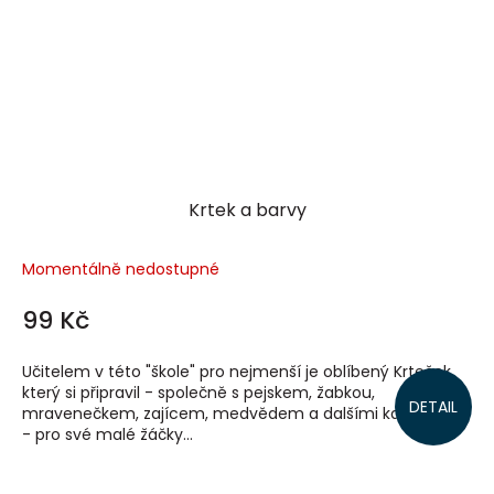
Krtek a barvy
Momentálně nedostupné
99 Kč
Učitelem v této "škole" pro nejmenší je oblíbený Krteček,
který si připravil - společně s pejskem, žabkou,
DETAIL
mravenečkem, zajícem, medvědem a dalšími kamarády
- pro své malé žáčky...