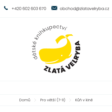
+420 602 603 670
obchod@zlatavelryba.cz
Domů
Pro větší (7-11)
Kůň v kině