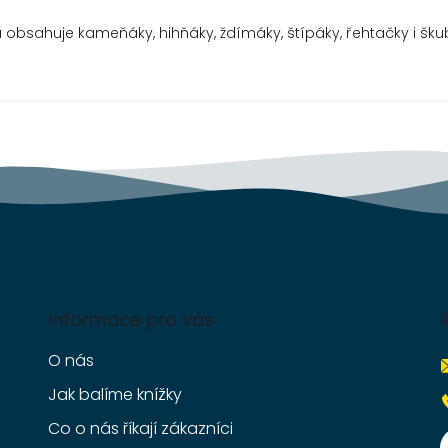
...
a obsahuje kameňáky, hihňáky, ždímáky, štípáky, řehtačky i šku
Informace pro vás
O nás
Jak balíme knížky
Co o nás říkají zákazníci