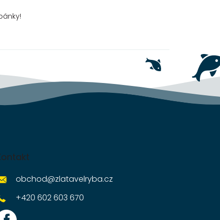
svou...
bánky!
Kontakt
obchod
@
zlatavelryba.cz
+420 602 603 670