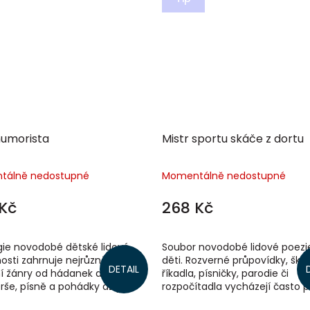
humorista
Mistr sportu skáče z dortu
tálně nedostupné
Momentálně nedostupné
Kč
268 Kč
gie novodobé dětské lidové
Soubor novodobé lidové poezi
osti zahrnuje nejrůznější
děti. Rozverné průpovídky, škád
DETAIL
ní žánry od hádanek a rébusů
říkadla, písničky, parodie či
rše, písně a pohádky až po
rozpočítadla vycházejí často 
ky, jazykové hříčky, nebo
autentického dětského humor