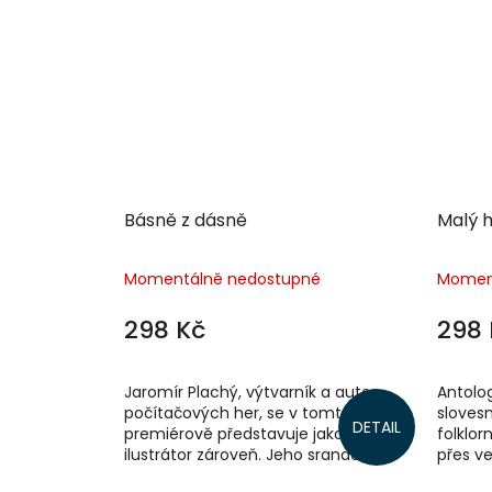
Básně z dásně
Malý 
Momentálně nedostupné
Momen
298 Kč
298 
Jaromír Plachý, výtvarník a autor
Antolo
počítačových her, se v tomto svazku
slovesn
DETAIL
premiérově představuje jako básník i
folklor
ilustrátor zároveň. Jeho srandovně
přes ve
poetické kresby pasují s hravými...
škádliv