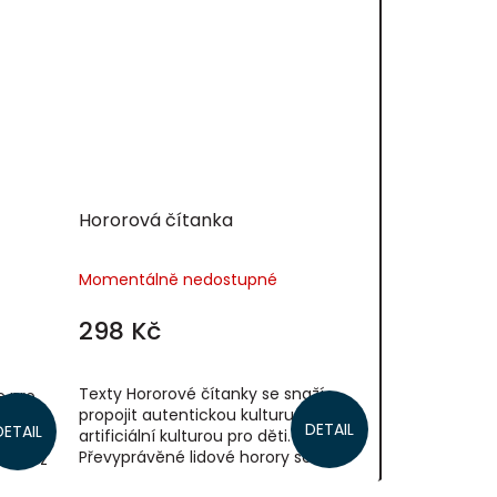
Hororová čítanka
Momentálně nedostupné
298 Kč
Texty Hororové čítanky se snaží
e pro
propojit autentickou kulturu dětí s
livky,
DETAIL
DETAIL
artificiální kulturou pro děti.
Převyprávěné lidové horory se tu
přímo z
mísí s autorskými příběhy, které
u.