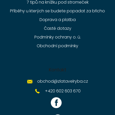
7 tipů na knížku pod stromeček
Příběhy u kterých se budete popadat za břicho
Doprava a platba
Časté dotazy
Podmínky ochrany o. ú.
Obchodní podmínky
Kontakt
obchod
@
zlatavelryba.cz
+420 602 603 670