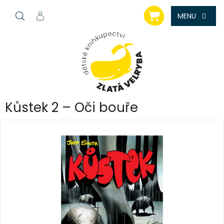
Přejít
NÁKUPNÍ
na
KOŠÍK
obsah
Kůstek 2 – Oči bouře